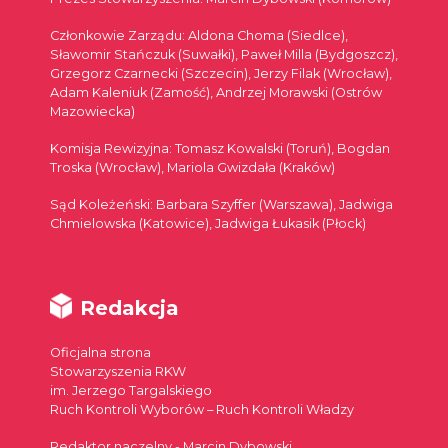
Członkowie Zarządu: Aldona Choma (Siedlce),
Sławomir Stańczuk (Suwałki), Paweł Milla (Bydgoszcz),
Grzegorz Czarnecki (Szczecin), Jerzy Filak (Wrocław),
Adam Kaleniuk (Zamość), Andrzej Morawski (Ostrów
Mazowiecka)
Komisja Rewizyjna: Tomasz Kowalski (Toruń), Bogdan
Troska (Wrocław), Mariola Gwizdała (Kraków)
Sąd Koleżeński: Barbara Szyffer (Warszawa), Jadwiga
Chmielowska (Katowice), Jadwiga Łukasik (Płock)
Redakcja
Oficjalna strona
Stowarzyszenia RKW
im. Jerzego Targalskiego
Ruch Kontroli Wyborów – Ruch Kontroli Władzy
Redaktor naczelny - Marcin Dybowski