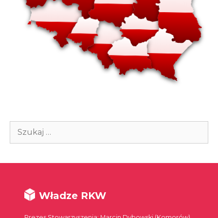
Szukaj:
Władze RKW
Prezes Stowarzyszenia: Marcin Dybowski (Komorów)