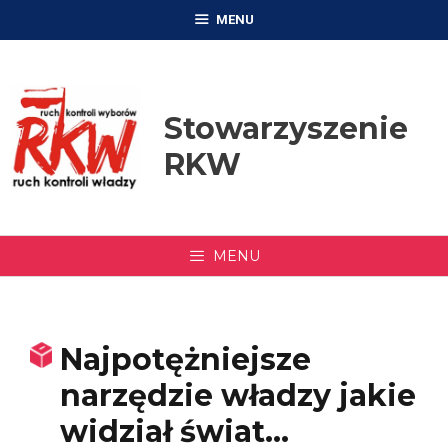
Przejdź
MENU
do
treści
Stowarzyszenie
RKW
MENU
Najpotężniejsze
narzędzie władzy jakie
widział świat…