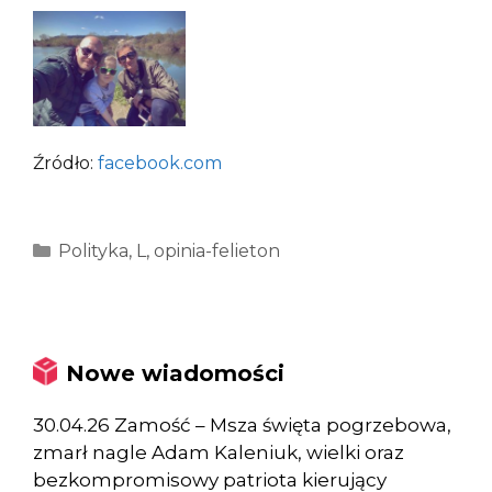
Źródło:
facebook.com
Kategorie
Polityka
,
L
,
opinia-felieton
Nowe wiadomości
30.04.26 Zamość – Msza święta pogrzebowa,
zmarł nagle Adam Kaleniuk, wielki oraz
bezkompromisowy patriota kierujący