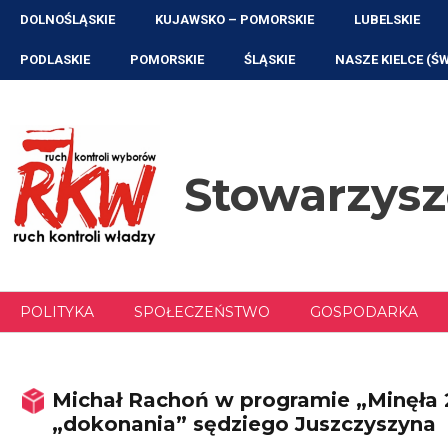
Przejdź
DOLNOŚLĄSKIE
KUJAWSKO – POMORSKIE
LUBELSKIE
do
treści
PODLASKIE
POMORSKIE
ŚLĄSKIE
NASZE KIELCE (Ś
Stowarzys
POLITYKA
SPOŁECZEŃSTWO
GOSPODARKA
Michał Rachoń w programie „Minęła
„dokonania” sędziego Juszczyszyna