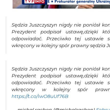
Sędzia Juszczyszyn nigdy nie poniósł ko
Prezydent podpisał ustawę,dzięki kt
odpowiadać. Przeciwko tej ustawie s
wkręcony w kolejny spór prawny sędzia J
Sędzia Juszczyszyn nigdy nie poniósł ko
Prezydent podpisał ustawę,dzięki kt
odpowiadać. Przeciwko tej ustawie s
wkręcony w kolejny spór prawn
https://t.co/IwO8uUf76B
— michal.rachon (@michalrachon)
Febru