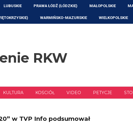
LUBUSKIE
PRAWA ŁÓDŹ (ŁÓDZKIE)
MAŁOPOLSKIE
MA
WIĘTOKRZYSKIE)
WARMIŃSKO-MAZURSKIE
WIELKOPOLSKIE
zenie RKW
KULTURA
KOŚCIÓŁ
VIDEO
PETYCJE
STO
 20” w TVP Info podsumował