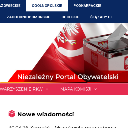
ZOWIECKIE
OGÓLNOPOLSKIE
PODKARPACKIE
ZACHODNIOPOMORSKIE
OPOLSKIE
ŚLĄZACY.PL
WARZYSZENIE RKW
MAPA KOMISJI
Nowe wiadomości
30.04.26 Zamość – Msza święta pogrzebowa,