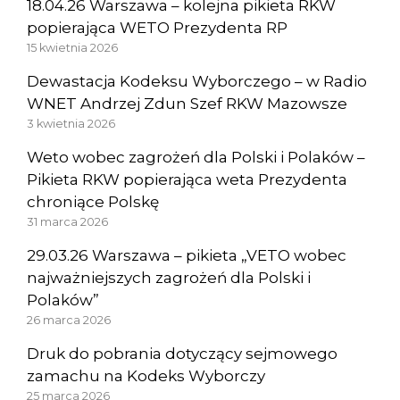
18.04.26 Warszawa – kolejna pikieta RKW
popierająca WETO Prezydenta RP
15 kwietnia 2026
Dewastacja Kodeksu Wyborczego – w Radio
WNET Andrzej Zdun Szef RKW Mazowsze
3 kwietnia 2026
Weto wobec zagrożeń dla Polski i Polaków –
Pikieta RKW popierająca weta Prezydenta
chroniące Polskę
31 marca 2026
29.03.26 Warszawa – pikieta „VETO wobec
najważniejszych zagrożeń dla Polski i
Polaków”
26 marca 2026
Druk do pobrania dotyczący sejmowego
zamachu na Kodeks Wyborczy
25 marca 2026