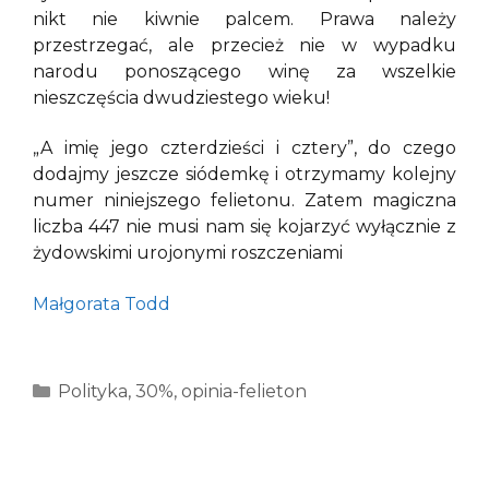
nikt nie kiwnie palcem. Prawa należy
przestrzegać, ale przecież nie w wypadku
narodu ponoszącego winę za wszelkie
nieszczęścia dwudziestego wieku!
„A imię jego czterdzieści i cztery”, do czego
dodajmy jeszcze siódemkę i otrzymamy kolejny
numer niniejszego felietonu. Zatem magiczna
liczba 447 nie musi nam się kojarzyć wyłącznie z
żydowskimi urojonymi roszczeniami
Małgorata Todd
Kategorie
Polityka
,
30%
,
opinia-felieton