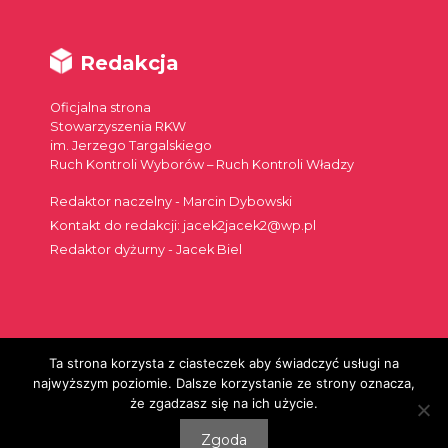
Redakcja
Oficjalna strona
Stowarzyszenia RKW
im. Jerzego Targalskiego
Ruch Kontroli Wyborów – Ruch Kontroli Władzy
Redaktor naczelny - Marcin Dybowski
Kontakt do redakcji: jacek2jacek2@wp.pl
Redaktor dyżurny - Jacek Biel
Ta strona korzysta z ciasteczek aby świadczyć usługi na
Szukaj:
najwyższym poziomie. Dalsze korzystanie ze strony oznacza,
że zgadzasz się na ich użycie.
Zgoda