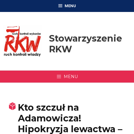
Przejdź
MENU
do
treści
Stowarzyszenie
RKW
MENU
Kto szczuł na
Adamowicza!
Hipokryzja lewactwa –