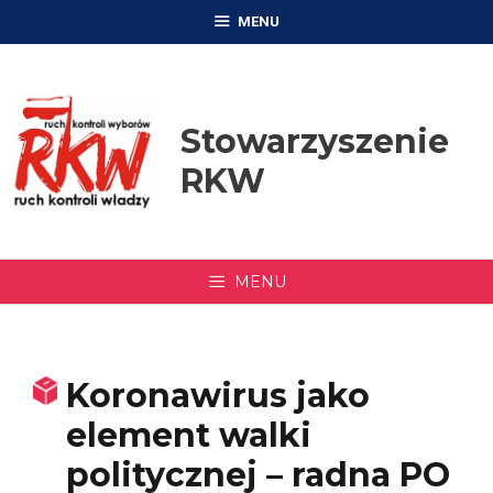
Przejdź
MENU
do
treści
Stowarzyszenie
RKW
MENU
Koronawirus jako
element walki
politycznej – radna PO