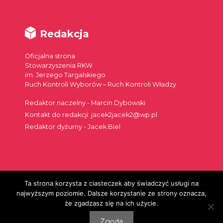
Redakcja
Oficjalna strona
Stowarzyszenia RKW
im. Jerzego Targalskiego
Ruch Kontroli Wyborów – Ruch Kontroli Władzy
Redaktor naczelny - Marcin Dybowski
Kontakt do redakcji: jacek2jacek2@wp.pl
Redaktor dyżurny - Jacek Biel
Ta strona korzysta z ciasteczek aby świadczyć usługi na
Szukaj:
najwyższym poziomie. Dalsze korzystanie ze strony oznacza,
że zgadzasz się na ich użycie.
Zgoda