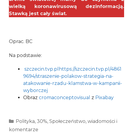
wielką koronawirusową dezinformacją.
Stawką jest cały świat.
Oprac. BC
Na podstawie:
szczecin.tvp.pl
https://szczecin.tvp.pl/4861
9694/straszenie-polakow-strategia-na-
atakowanie-rzadu-klamstwa-w-kampanii-
wyborczej
Obraz
cromaconceptovisual
z
Pixabay
Kategorie
Polityka
,
30%
,
Społeczeństwo
,
wiadomości i
komentarze