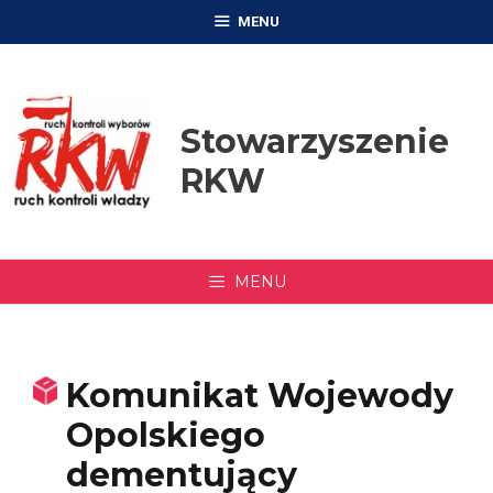
Przejdź
MENU
do
treści
Stowarzyszenie
RKW
MENU
Komunikat Wojewody
Opolskiego
dementujący