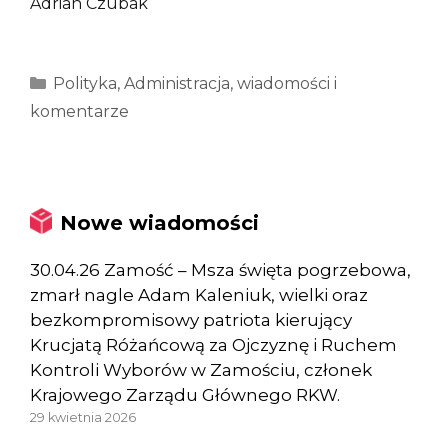
Adrian Czubak
Kategorie
Polityka
,
Administracja
,
wiadomości i
komentarze
Nowe wiadomości
30.04.26 Zamość – Msza święta pogrzebowa,
zmarł nagle Adam Kaleniuk, wielki oraz
bezkompromisowy patriota kierujący
Krucjatą Różańcową za Ojczyznę i Ruchem
Kontroli Wyborów w Zamościu, członek
Krajowego Zarządu Głównego RKW.
29 kwietnia 2026