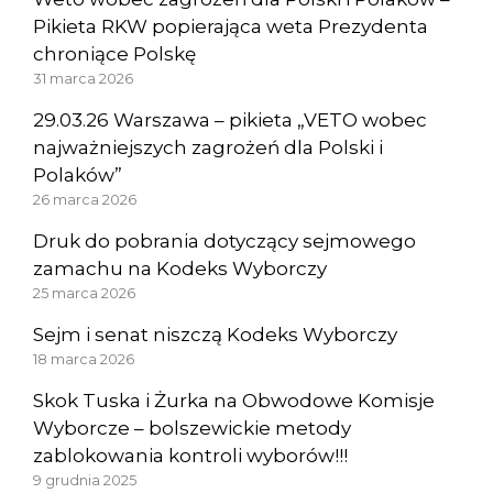
Pikieta RKW popierająca weta Prezydenta
chroniące Polskę
31 marca 2026
29.03.26 Warszawa – pikieta „VETO wobec
najważniejszych zagrożeń dla Polski i
Polaków”
26 marca 2026
Druk do pobrania dotyczący sejmowego
zamachu na Kodeks Wyborczy
25 marca 2026
Sejm i senat niszczą Kodeks Wyborczy
18 marca 2026
Skok Tuska i Żurka na Obwodowe Komisje
Wyborcze – bolszewickie metody
zablokowania kontroli wyborów!!!
9 grudnia 2025