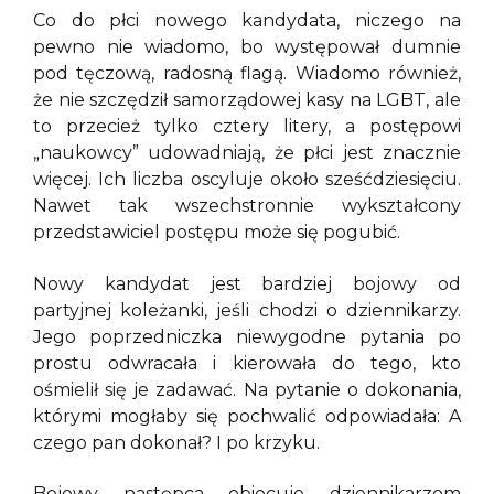
Co do płci nowego kandydata, niczego na
pewno nie wiadomo, bo występował dumnie
pod tęczową, radosną flagą. Wiadomo również,
że nie szczędził samorządowej kasy na LGBT, ale
to przecież tylko cztery litery, a postępowi
„naukowcy” udowadniają, że płci jest znacznie
więcej. Ich liczba oscyluje około sześćdziesięciu.
Nawet tak wszechstronnie wykształcony
przedstawiciel postępu może się pogubić.
Nowy kandydat jest bardziej bojowy od
partyjnej koleżanki, jeśli chodzi o dziennikarzy.
Jego poprzedniczka niewygodne pytania po
prostu odwracała i kierowała do tego, kto
ośmielił się je zadawać. Na pytanie o dokonania,
którymi mogłaby się pochwalić odpowiadała: A
czego pan dokonał? I po krzyku.
Bojowy następca obiecuje dziennikarzom