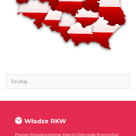
Szukaj:
Władze RKW
Prezes Stowarzyszenia: Marcin Dybowski (Komorów)