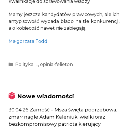
kwalifikacje do sprawowania władzy.
Mamy jeszcze kandydatów prawicowych, ale ich
antypisowość wypada blado na tle konkurencji,
a o kobiecość nawet nie zabiegają.
Małgorzata Todd
Kategorie
Polityka
,
L
,
opinia-felieton
Nowe wiadomości
30.04.26 Zamość – Msza święta pogrzebowa,
zmarł nagle Adam Kaleniuk, wielki oraz
bezkompromisowy patriota kierujący