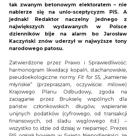
tak zwanym betonowym elektoratem – nie
nabierze się na unio-sceptycyzm PiS. A
jednak! Redaktor naczelny jednego z
największych wydawanych w Polsce
dzienników bije na alarm bo Jarosław
Kaczyński znów uderzył w najwyższe tony
narodowego patosu.
Zatwierdzone przez Prawo i Sprawiedliwość:
harmonogram likwidacji kopalń, stachanowskie,
pseudoekologiczne normy
Fit for 55,
„kamienie
młyńskie” (przepraszam, oczywiście: milowe)
Krajowego Planu Odbudowy, zgoda na
zaciąganie przez Brukselę wspólnych dla
państw członkowskich długów, wspieranie
unijnych podatków (cyfrowego, od transakcji
finansowych, od śladu węglowego itd.) –
wszystko to idzie od dzisiaj w niepamięć. Prezes
PiS ogłosił bowiem w Święto Niepodległości, że