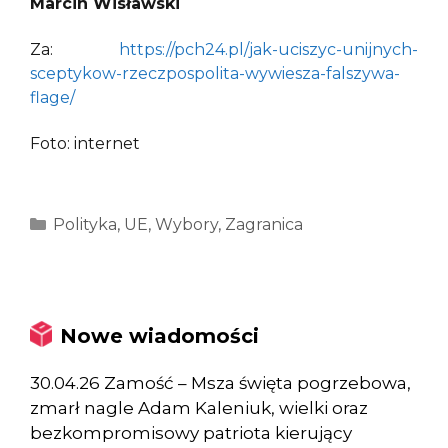
Marcin Wisławski
Za:
https://pch24.pl/jak-uciszyc-unijnych-
sceptykow-rzeczpospolita-wywiesza-falszywa-
flage/
Foto: internet
Kategorie
Polityka
,
UE
,
Wybory
,
Zagranica
Nowe wiadomości
30.04.26 Zamość – Msza święta pogrzebowa,
zmarł nagle Adam Kaleniuk, wielki oraz
bezkompromisowy patriota kierujący