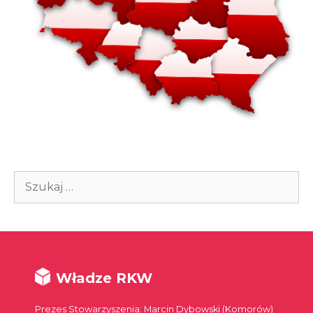
Szukaj:
Władze RKW
Prezes Stowarzyszenia: Marcin Dybowski (Komorów)