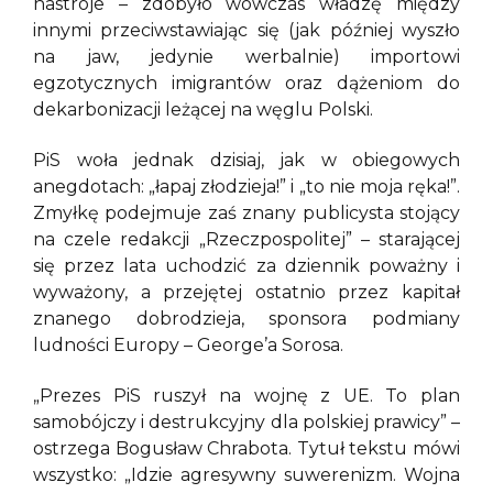
nastroje – zdobyło wówczas władzę między
innymi przeciwstawiając się (jak później wyszło
na jaw, jedynie werbalnie) importowi
egzotycznych imigrantów oraz dążeniom do
dekarbonizacji leżącej na węglu Polski.
PiS woła jednak dzisiaj, jak w obiegowych
anegdotach: „łapaj złodzieja!” i „to nie moja ręka!”.
Zmyłkę podejmuje zaś znany publicysta stojący
na czele redakcji „Rzeczpospolitej” – starającej
się przez lata uchodzić za dziennik poważny i
wyważony, a przejętej ostatnio przez kapitał
znanego dobrodzieja, sponsora podmiany
ludności Europy – George’a Sorosa.
„Prezes PiS ruszył na wojnę z UE. To plan
samobójczy i destrukcyjny dla polskiej prawicy” –
ostrzega Bogusław Chrabota. Tytuł tekstu mówi
wszystko: „Idzie agresywny suwerenizm. Wojna