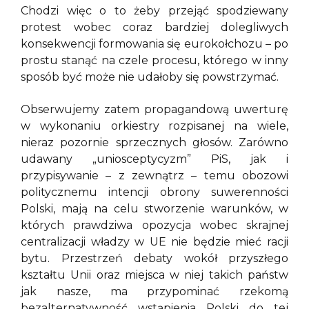
Chodzi więc o to żeby przejąć spodziewany
protest wobec coraz bardziej dolegliwych
konsekwencji formowania się eurokołchozu – po
prostu stanąć na czele procesu, którego w inny
sposób być może nie udałoby się powstrzymać.
Obserwujemy zatem propagandową uwerturę
w wykonaniu orkiestry rozpisanej na wiele,
nieraz pozornie sprzecznych głosów. Zarówno
udawany „uniosceptycyzm” PiS, jak i
przypisywanie – z zewnątrz – temu obozowi
politycznemu intencji obrony suwerenności
Polski, mają na celu stworzenie warunków, w
których prawdziwa opozycja wobec skrajnej
centralizacji władzy w UE nie będzie mieć racji
bytu. Przestrzeń debaty wokół przyszłego
kształtu Unii oraz miejsca w niej takich państw
jak nasze, ma przypominać rzekomą
bezalternatywność wstąpienia Polski do tej