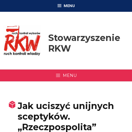
Przejdź
MENU
do
treści
Stowarzyszenie
RKW
MENU
Jak uciszyć unijnych
sceptyków.
„Rzeczpospolita”