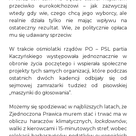
przeciwko eurokołchozowi – jak zazwyczaj
wtedy gdy wie, czego chcą jego wyborcy, ale
realnie działa tylko nie mając wpływu na
ostateczny rezultat. Wie, że politycznie opłaca
mu się udawany sprzeciw.
W trakcie ośmiolatki rządów PO – PSL partia
Kaczyńskiego występowała jednoznacznie w
obronie życia poczętego i wspierała społeczne
projekty tych samych organizacji, które podczas
ostatnich dwóch kadencji odbijały się od
sejmowej zamrażarki tudzież od pisowskiej
„maszynki do głosowania”.
Możemy się spodziewać w najbliższych latach, że
Zjednoczona Prawica murem stać i trwać ma w
obliczu haraczów klimatycznych,
lockdownów
,
walki z kierowcami i 15-minutowych stref; wobec
relokacji barbarzyńców, podatków europejskich