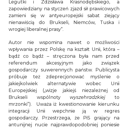
Legutki i Zdzisława Krasnodębskiego, a
zapowiedziany na styczeń zjazd sił prawicowych
zamieni się w antyeuropejski sabat ziejący
nienawiścią do Brukseli, Niemców, Tuska i
wrogiej liberalnej prasy”.
Autor nie wspomina nawet o możliwości
wpływania przez Polskę na kształt Unii, która –
bądź co bądź – stręczona była nam przed
referendum akcesyjnym jako związek
gospodarczy suwerennych państw. Publicysta
próbuje też zdeprecjonować myślenie o
jakiejkolwiek alternatywie wobec Unii
Europejskiej („wizje jakiejś niezależnej od
Brukseli wspólnoty
wyszehradzkiej
to
mrzonki”). Uważa iż kwestionowanie kierunku
integracji Unii wepchnie ją w regres
gospodarczy. Przestrzega, że PiS grający na
antunijnej nucie najprawdopodobniej poniesie