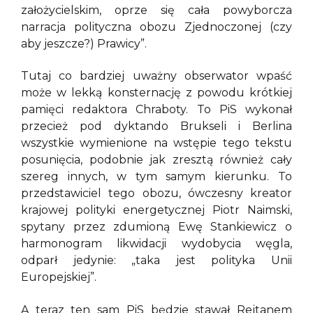
założycielskim, oprze się cała powyborcza
narracja polityczna obozu Zjednoczonej (czy
aby jeszcze?) Prawicy”.
Tutaj co bardziej uważny obserwator wpaść
może w lekką konsternację z powodu krótkiej
pamięci redaktora Chraboty. To PiS wykonał
przecież pod dyktando Brukseli i Berlina
wszystkie wymienione na wstępie tego tekstu
posunięcia, podobnie jak zresztą również cały
szereg innych, w tym samym kierunku. To
przedstawiciel tego obozu, ówczesny kreator
krajowej polityki energetycznej Piotr Naimski,
spytany przez zdumioną Ewę Stankiewicz o
harmonogram likwidacji wydobycia węgla,
odparł jedynie: „taka jest polityka Unii
Europejskiej”.
A teraz ten sam PiS będzie stawał Rejtanem