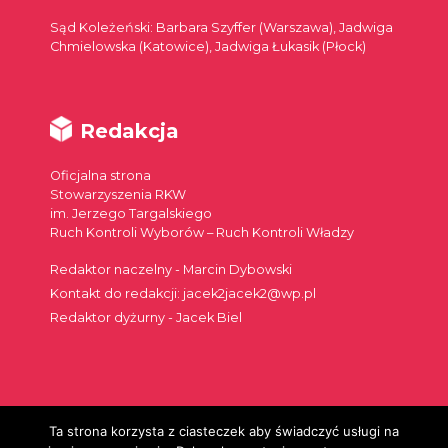
Sąd Koleżeński: Barbara Szyffer (Warszawa), Jadwiga
Chmielowska (Katowice), Jadwiga Łukasik (Płock)
Redakcja
Oficjalna strona
Stowarzyszenia RKW
im. Jerzego Targalskiego
Ruch Kontroli Wyborów – Ruch Kontroli Władzy
Redaktor naczelny - Marcin Dybowski
Kontakt do redakcji: jacek2jacek2@wp.pl
Redaktor dyżurny - Jacek Biel
Ta strona korzysta z ciasteczek aby świadczyć usługi na