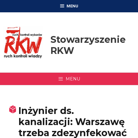
Przejdź
MENU
do
treści
Stowarzyszenie
RKW
MENU
Inżynier ds.
kanalizacji: Warszawę
trzeba zdezynfekować