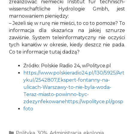
zrealizować niemiecki Institut für technisch-
wissenschaftliche Hydrologie Gmbh, jest
marnowaniem pieniędzy:
– Jeżeli się w rurę nie mieści, to co to pomoże? To
informacja dla skazańca na jakiej sznurze
zawiśnie. System teleinformatyczny nie oczyści
tych kanałów w okresie, kiedy deszcz nie pada.
Co te informacje tutaj dadzą?
Źródło: Polskie Radio 24, wPolityce.pl
https://www.polskieradio24.pl/130/5925/Art
ykul/2542807,Ekspert-fontanny-na-
ulicach-Warszawy-to-nie-byla-woda-
Teraz-miasto-powinno-byc-
zdezynfekowane
https://wpolityce.pl/gosp
foto
Kategorie
Polityka
,
30%
,
Administracja
,
ekologia
,