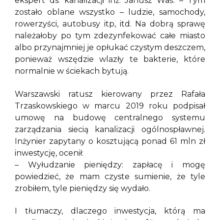
ekspert ds. kanalizacji inż. Janusz Waś. – Tym
zostało oblane wszystko – ludzie, samochody,
rowerzyści, autobusy itp, itd. Na dobrą sprawę
należałoby po tym zdezynfekować całe miasto
albo przynajmniej je opłukać czystym deszczem,
ponieważ wszędzie wlazły te bakterie, które
normalnie w ściekach bytują.
Warszawski ratusz kierowany przez Rafała
Trzaskowskiego w marcu 2019 roku podpisał
umowę na budowę centralnego systemu
zarządzania siecią kanalizacji ogólnospławnej.
Inżynier zapytany o kosztującą ponad 61 mln zł
inwestycję, ocenił:
– Wyłudzanie pieniędzy: zapłacę i mogę
powiedzieć, że mam czyste sumienie, że tyle
zrobiłem, tyle pieniędzy się wydało.
I tłumaczy, dlaczego inwestycja, którą ma