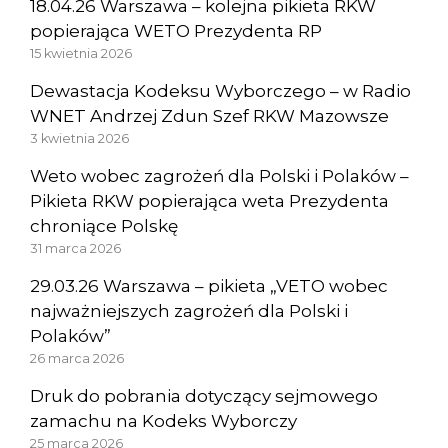
18.04.26 Warszawa – kolejna pikieta RKW
popierająca WETO Prezydenta RP
15 kwietnia 2026
Dewastacja Kodeksu Wyborczego – w Radio
WNET Andrzej Zdun Szef RKW Mazowsze
3 kwietnia 2026
Weto wobec zagrożeń dla Polski i Polaków –
Pikieta RKW popierająca weta Prezydenta
chroniące Polskę
31 marca 2026
29.03.26 Warszawa – pikieta „VETO wobec
najważniejszych zagrożeń dla Polski i
Polaków”
26 marca 2026
Druk do pobrania dotyczący sejmowego
zamachu na Kodeks Wyborczy
25 marca 2026