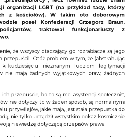
 „przedsiębiorcy‟, lecz również ludzie znani
i organizacji LGBT (na przykład tacy, którzy
ych z kościołów). W takim oto doborowym
odzie poseł Konfederacji Grzegorz Braun.
olicjantów, traktował funkcjonariuszy z
awo.
ie, że wszyscy otaczający go rozrabiacze są jego
ch przepuścili. Otóż problem w tym, że (abstrahując
kilkudziesięciu nieznanym ludziom legitymacji
łów nie mają żadnych wyjątkowych praw, żadnych
ch przepuścić, bo to są moi asystencji społeczni!‟,
tów nie dotyczy to w żaden sposób, są normalnymi
lu przywilejów, jakie mają, jest stała przepustka do
adą, nie tylko urządził wszystkim pokaz kosmicznie
woją niewiedzę dotyczącą przepisów prawa.