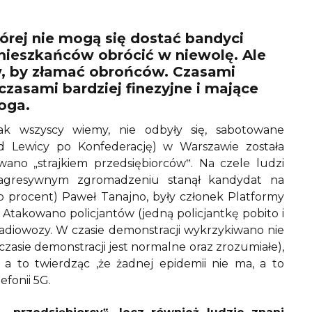
tórej nie mogą się dostać bandyci
mieszkańców obrócić w niewolę. Ale
, by złamać obrońców. Czasami
czasami bardziej finezyjne i mające
oga.
ak wszyscy wiemy, nie odbyły się, sabotowane
 od Lewicy po Konfederację) w Warszawie została
ano „strajkiem przedsiębiorców‟. Na czele ludzi
 agresywnym zgromadzeniu stanął kandydat na
o procent) Paweł Tanajno, były członek Platformy
Atakowano policjantów (jedną policjantkę pobito i
 radiowozy. W czasie demonstracji wykrzykiwano nie
czasie demonstracji jest normalne oraz zrozumiałe),
a to twierdząc ,że żadnej epidemii nie ma, a to
efonii 5G.