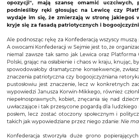
opozycji‟, mają szansę omamić uczciwych, p
podnieśliby ręki głosując na Lewicę czy Pla
wydaje im się, że zmierzają w stronę jakiegoś
kryje się za fasadą patriotycznych i bogoojczyźn
Ale podnosząc rękę za Konfederacją wszyscy muszą 
A owocami Konfederacji w Sejmie jest to, że organiz
niemal zawsze tak samo jak Lewica oraz Platforma 
Polski, grając na osłabienie i chaos w kraju, knując,
spowodowałoby dramatyczne konsekwencje, zwłaszcz
znaczenia patriotyczna czy bogoojczyźniana retoryka
pustosłowiu jest znaczenie, lecz w konkretnych z
wypowiedzi Janusza Korwin-Mikkego, również człon
niepełnosprawnych, kobiet, znęcania się nad dzieć
uwłaczające i tak przesycone pogardą dla ludzkiego ni
posłem, lecz zostać otoczony społecznym i polity
takich jak wypowiedziane przez niego zdanie:
Nie ma
Konfederacja stworzyła duże grono popierającyc