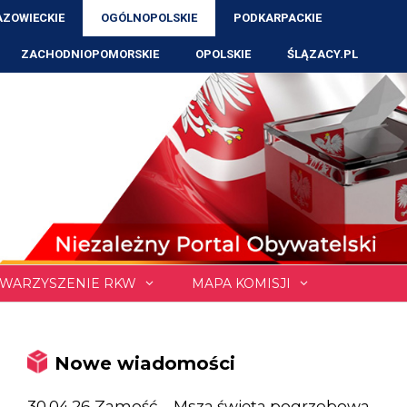
ZOWIECKIE
OGÓLNOPOLSKIE
PODKARPACKIE
ZACHODNIOPOMORSKIE
OPOLSKIE
ŚLĄZACY.PL
WARZYSZENIE RKW
MAPA KOMISJI
Nowe wiadomości
30.04.26 Zamość – Msza święta pogrzebowa,