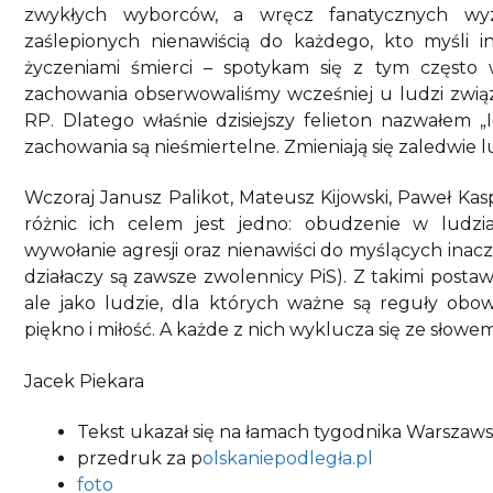
zwykłych wyborców, a wręcz fanatycznych w
zaślepionych nienawiścią do każdego, kto myśli 
życzeniami śmierci – spotykam się z tym częst
zachowania obserwowaliśmy wcześniej u ludzi zwi
RP. Dlatego właśnie dzisiejszy felieton nazwałem „
zachowania są nieśmiertelne. Zmieniają się zaledwie l
Wczoraj Janusz Palikot, Mateusz Kijowski, Paweł Ka
różnic ich celem jest jedno: obudzenie w ludzi
wywołanie agresji oraz nienawiści do myślących ina
działaczy są zawsze zwolennicy PiS). Z takimi posta
ale jako ludzie, dla których ważne są reguły obowi
piękno i miłość. A każde z nich wyklucza się ze słow
Jacek Piekara
Tekst ukazał się na łamach tygodnika Warszaw
przedruk za p
olskaniepodległa.pl
foto