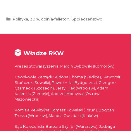
Kategorie
Polityka
,
30%
,
opinia-felieton
,
Społeczeństwo
Władze RKW
Prezes Stowarzyszenia: Marcin Dybowski (Komorów)
Członkowie Zarządu: Aldona Choma (Siedlce), Sławomir
Stańczuk (Suwałki), Paweł Milla (Bydgoszcz), Grzegorz
Czarnecki (Szczecin), Jerzy Filak (Wrocław), Adam
Kaleniuk (Zamość), Andrzej Morawski (Ostrów
Mazowiecka)
Komisja Rewizyjna: Tomasz Kowalski (Toruń), Bogdan
Troska (Wrocław), Mariola Gwizdała (Kraków)
Sąd Koleżeński: Barbara Szyffer (Warszawa), Jadwiga