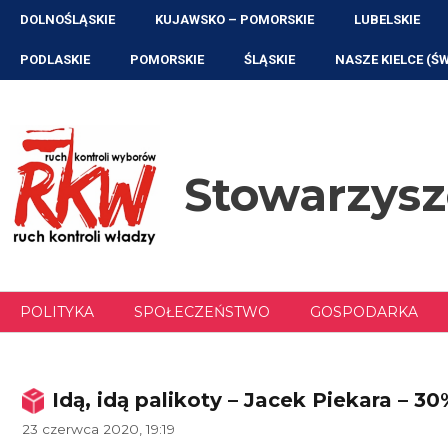
Przejdź
DOLNOŚLĄSKIE
KUJAWSKO – POMORSKIE
LUBELSKIE
do
treści
PODLASKIE
POMORSKIE
ŚLĄSKIE
NASZE KIELCE (Ś
Stowarzys
POLITYKA
SPOŁECZEŃSTWO
GOSPODARKA
Idą, idą palikoty – Jacek Piekara – 30
23 czerwca 2020, 19:19