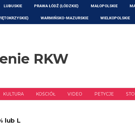
LUBUSKIE
PRAWA ŁÓDŹ (ŁÓDZKIE)
MAŁOPOLSKIE
MA
WIĘTOKRZYSKIE)
WARMIŃSKO-MAZURSKIE
WIELKOPOLSKIE
zenie RKW
KULTURA
KOŚCIÓŁ
VIDEO
PETYCJE
STO
% lub L