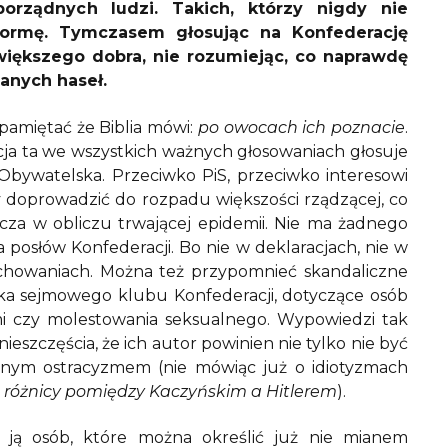
orządnych ludzi. Takich, którzy nigdy nie
tformę. Tymczasem głosując na Konfederację
 większego dobra, nie rozumiejąc, co naprawdę
ianych haseł.
pamiętać że Biblia mówi:
po owocach ich poznacie
.
acja ta we wszystkich ważnych głosowaniach głosuje
Obywatelska. Przeciwko PiS, przeciwko interesowi
 by doprowadzić do rozpadu większości rządzącej, co
a w obliczu trwającej epidemii. Nie ma żadnego
 posłów Konfederacji. Bo nie w deklaracjach, nie w
achowaniach. Można też przypomnieć skandaliczne
ka sejmowego klubu Konfederacji, dotyczące osób
mi czy molestowania seksualnego. Wypowiedzi tak
eszczęścia, że ich autor powinien nie tylko nie być
cznym ostracyzmem (nie mówiąc już o idiotyzmach
 różnicy pomiędzy Kaczyńskim a Hitlerem
).
h ją osób, które można określić już nie mianem