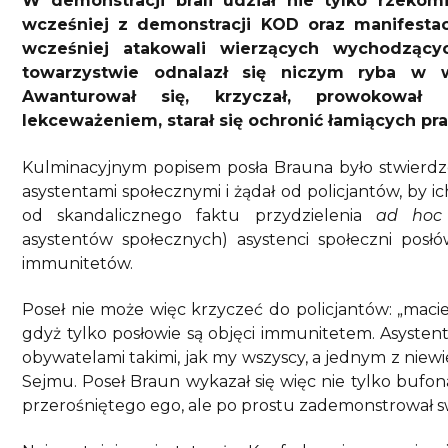
W demonstracji brali udział nie tylko rzekomi
wcześniej z demonstracji KOD oraz manifestacj
wcześniej atakowali wierzących wychodząc
towarzystwie odnalazł się niczym ryba w w
Awanturował się, krzyczał, prowokował p
lekceważeniem, starał się ochronić łamiących pr
Kulminacyjnym popisem posła Brauna było stwierdzen
asystentami społecznymi i żądał od policjantów, by i
od skandalicznego faktu przydzielenia
ad hoc
asystentów społecznych) asystenci społeczni pos
immunitetów.
Poseł nie może więc krzyczeć do policjantów: „macie i
gdyż tylko posłowie są objęci immunitetem. Asysten
obywatelami takimi, jak my wszyscy, a jednym z niewie
Sejmu. Poseł Braun wykazał się więc nie tylko bufon
przerośniętego ego, ale po prostu zademonstrował s