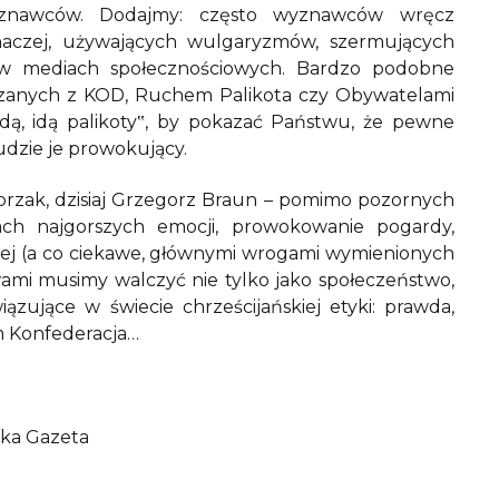
yznawców. Dodajmy: często wyznawców wręcz
inaczej, używających wulgaryzmów, szermujących
o w mediach społecznościowych. Bardzo podobne
ązanych z KOD, Ruchem Palikota czy Obywatelami
Idą, idą palikoty‟, by pokazać Państwu, że pewne
udzie je prowokujący.
sprzak, dzisiaj Grzegorz Braun – pomimo pozornych
ach najgorszych emocji, prowokowanie pogardy,
czej (a co ciekawe, głównymi wrogami wymienionych
wami musimy walczyć nie tylko jako społeczeństwo,
ązujące w świecie chrześcijańskiej etyki: prawda,
em Konfederacja…
ska Gazeta