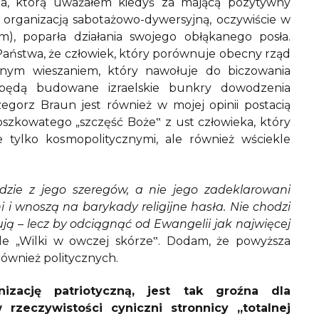
acja, którą uważałem kiedyś za mającą pozytywny
 organizacją sabotażowo-dywersyjną, oczywiście w
), poparła działania swojego obłąkanego posła.
Państwa, że człowiek, który porównuje obecny rząd
znym wieszaniem, który nawołuje do biczowania
e będą budowane izraelskie bunkry dowodzenia
gorz Braun jest również w mojej opinii postacią
szkowatego „szczęść Boże‟ z ust człowieka, który
ie tylko kosmopolitycznymi, ale również wściekle
dzie z jego szeregów, a nie jego zadeklarowani
 i wnoszą na barykady religijne hasła. Nie chodzi
ują – lecz by odciągnąć od Ewangelii jak najwięcej
ule „Wilki w owczej skórze‟. Dodam, że powyższa
 również politycznych.
nizację patriotyczną, jest tak groźna dla
 rzeczywistości cyniczni stronnicy „totalnej