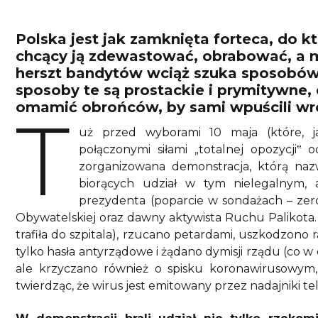
P
olska jest jak zamknięta forteca, do k
chcący ją zdewastować, obrabować, a 
herszt bandytów wciąż szuka sposobów
sposoby te są prostackie i prymitywne, 
omamić obrońców, by sami wpuścili wr
T
uż przed wyborami 10 maja (które, j
połączonymi siłami „totalnej opozycji‟
zorganizowana demonstracja, którą nazw
biorących udział w tym nielegalnym,
prezydenta (poparcie w sondażach – zer
Obywatelskiej oraz dawny aktywista Ruchu Palikota. 
trafiła do szpitala), rzucano petardami, uszkodzono
tylko hasła antyrządowe i żądano dymisji rządu (co w 
ale krzyczano również o spisku koronawirusowym, 
twierdząc, że wirus jest emitowany przez nadajniki tel