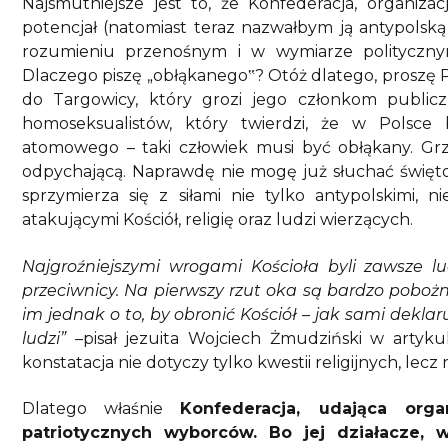
Najsmutniejsze jest to, że Konfederacja, organiz
potencjał (natomiast teraz nazwałbym ją antypolską
rozumieniu przenośnym i w wymiarze politycznym
Dlaczego piszę „obłąkanego‟? Otóż dlatego, proszę 
do Targowicy, który grozi jego członkom public
homoseksualistów, który twierdzi, że w Polsc
atomowego – taki człowiek musi być obłąkany. Grze
odpychającą. Naprawdę nie mogę już słuchać święto
sprzymierza się z siłami nie tylko antypolskimi, n
atakującymi Kościół, religię oraz ludzi wierzących.
Najgroźniejszymi wrogami Kościoła byli zawsze lu
przeciwnicy. Na pierwszy rzut oka są bardzo pobożni
im jednak o to, by obronić Kościół – jak sami deklar
ludzi” –
pisał jezuita Wojciech Żmudziński w artyk
konstatacja nie dotyczy tylko kwestii religijnych, lecz
Dlatego właśnie
Konfederacja, udająca orga
patriotycznych wyborców. Bo jej działacze, w