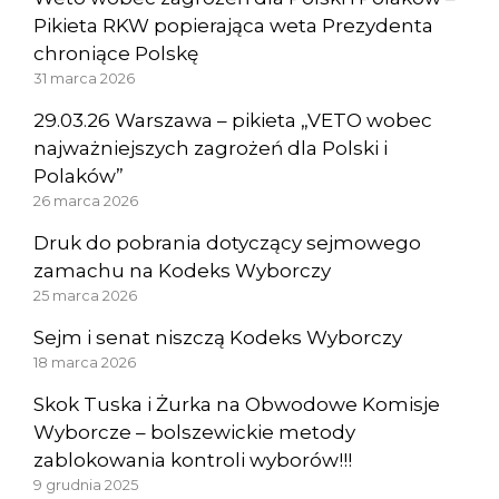
Pikieta RKW popierająca weta Prezydenta
chroniące Polskę
31 marca 2026
29.03.26 Warszawa – pikieta „VETO wobec
najważniejszych zagrożeń dla Polski i
Polaków”
26 marca 2026
Druk do pobrania dotyczący sejmowego
zamachu na Kodeks Wyborczy
25 marca 2026
Sejm i senat niszczą Kodeks Wyborczy
18 marca 2026
Skok Tuska i Żurka na Obwodowe Komisje
Wyborcze – bolszewickie metody
zablokowania kontroli wyborów!!!
9 grudnia 2025