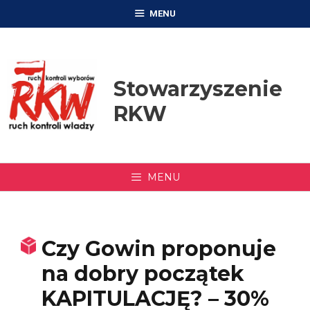
Przejdź
MENU
do
treści
Stowarzyszenie
RKW
MENU
Czy Gowin proponuje
na dobry początek
KAPITULACJĘ? – 30%