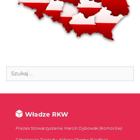
Szukaj:
Władze RKW
Prezes Stowarzyszenia: Marcin Dybowski (Komorów)
Członkowie Zarządu: Aldona Choma (Siedlce),