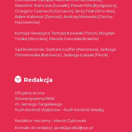
Sławomir Stańczuk (Suwałki), Paweł Milla (Bydgoszcz),
Grzegorz Czarnecki (Szczecin), Jerzy Filak (Wrocław),
Adam Kaleniuk (Zamość), Andrzej Morawski (Ostrów
Mazowiecka)
Komisja Rewizyjna: Tomasz Kowalski (Toruń), Bogdan
Troska (Wrocław), Mariola Gwizdała (Kraków)
Sąd Koleżeński: Barbara Szyffer (Warszawa), Jadwiga
Chmielowska (Katowice), Jadwiga Łukasik (Płock)
Redakcja
Oficjalna strona
Stowarzyszenia RKW
im. Jerzego Targalskiego
Ruch Kontroli Wyborów – Ruch Kontroli Władzy
Redaktor naczelny - Marcin Dybowski
Kontakt do redakcji: jacek2jacek2@wp.pl