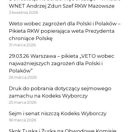
WNET Andrzej Zdun Szef RKW Mazowsze
3 kwietnia 2026
Weto wobec zagrożeń dla Polski i Polaków –
Pikieta RKW popierająca weta Prezydenta
chroniące Polskę
31 marca 2026
29.03.26 Warszawa – pikieta „VETO wobec
najważniejszych zagrożeń dla Polski i
Polaków”
26 marca 2026
Druk do pobrania dotyczący sejmowego
zamachu na Kodeks Wyborczy
25 marca 2026
Sejm i senat niszczą Kodeks Wyborczy
18 marca 2026
Skok Tuska i Żurka na Obwodowe Komisje