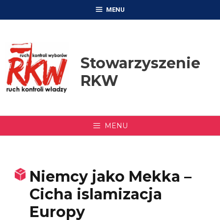
Przejdź
MENU
do
treści
Stowarzyszenie
RKW
MENU
Niemcy jako Mekka –
Cicha islamizacja
Europy