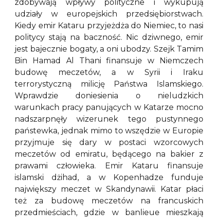
zdobywają wpływy polityczne i wykupują
udziały w europejskich przedsiębiorstwach.
Kiedy emir Kataru przyjeżdża do Niemiec, to nasi
politycy stają na baczność. Nic dziwnego, emir
jest bajecznie bogaty, a oni ubodzy. Szejk Tamim
Bin Hamad Al Thani finansuje w Niemczech
budowę meczetów, a w Syrii i Iraku
terrorystyczną milicję Państwa Islamskiego.
Wprawdzie doniesienia o nieludzkich
warunkach pracy panujących w Katarze mocno
nadszarpnęły wizerunek tego pustynnego
państewka, jednak mimo to wszędzie w Europie
przyjmuje się dary w postaci wzorcowych
meczetów od emiratu, będącego na bakier z
prawami człowieka. Emir Kataru finansuje
islamski dżihad, a w Kopenhadze funduje
największy meczet w Skandynawii. Katar płaci
też za budowę meczetów na francuskich
przedmieściach, gdzie w banlieue mieszkają