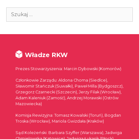
Szukaj:
Władze RKW
Prezes Stowarzyszenia: Marcin Dybowski (Komorów)
Członkowie Zarządu: Aldona Choma (Siedlce),
Sławomir Stańczuk (Suwałki), Paweł Milla (Bydgoszcz),
Grzegorz Czarnecki (Szczecin), Jerzy Filak (Wrocław),
Adam Kaleniuk (Zamość), Andrzej Morawski (Ostrów
Mazowiecka)
Komisja Rewizyjna: Tomasz Kowalski (Toruń), Bogdan
Troska (Wrocław), Mariola Gwizdała (Kraków)
Sąd Koleżeński: Barbara Szyffer (Warszawa), Jadwiga
Chmielowska (Katowice), Jadwiga Łukasik (Płock)