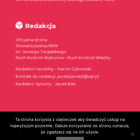
Redakcja
Oficjalna strona
Stowarzyszenia RKW
im. Jerzego Targalskiego
Ruch Kontroli Wyborów – Ruch Kontroli Władzy
Redaktor naczelny - Marcin Dybowski
Kontakt do redakcji: jacek2jacek2@wp.pl
Redaktor dyżurny - Jacek Biel
Ta strona korzysta z ciasteczek aby świadczyć usługi na
Szukaj:
najwyższym poziomie. Dalsze korzystanie ze strony oznacza,
że zgadzasz się na ich użycie.