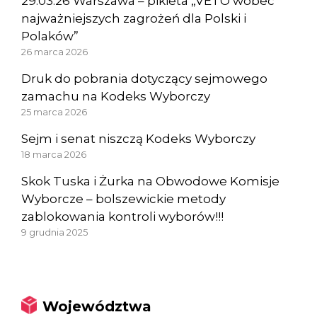
29.03.26 Warszawa – pikieta „VETO wobec
najważniejszych zagrożeń dla Polski i
Polaków”
26 marca 2026
Druk do pobrania dotyczący sejmowego
zamachu na Kodeks Wyborczy
25 marca 2026
Sejm i senat niszczą Kodeks Wyborczy
18 marca 2026
Skok Tuska i Żurka na Obwodowe Komisje
Wyborcze – bolszewickie metody
zablokowania kontroli wyborów!!!
9 grudnia 2025
Województwa