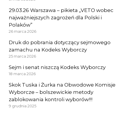
29.03.26 Warszawa – pikieta „VETO wobec
najważniejszych zagrożeń dla Polski i
Polaków”
26 marca 2026
Druk do pobrania dotyczący sejmowego
zamachu na Kodeks Wyborczy
25 marca 2026
Sejm i senat niszczą Kodeks Wyborczy
18 marca 2026
Skok Tuska i Żurka na Obwodowe Komisje
Wyborcze – bolszewickie metody
zablokowania kontroli wyborów!!!
9 grudnia 2025