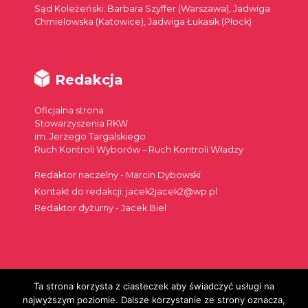
Sąd Koleżeński: Barbara Szyffer (Warszawa), Jadwiga
Chmielowska (Katowice), Jadwiga Łukasik (Płock)
Redakcja
Oficjalna strona
Stowarzyszenia RKW
im. Jerzego Targalskiego
Ruch Kontroli Wyborów – Ruch Kontroli Władzy
Redaktor naczelny - Marcin Dybowski
Kontakt do redakcji: jacek2jacek2@wp.pl
Redaktor dyżurny - Jacek Biel
Ta strona korzysta z ciasteczek aby świadczyć usługi na
Szukaj:
najwyższym poziomie. Dalsze korzystanie ze strony oznacza,