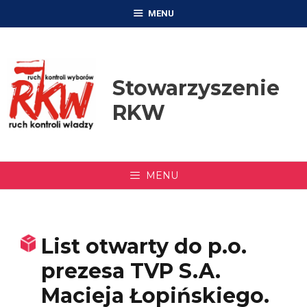
Przejdź
MENU
do
treści
Stowarzyszenie
RKW
MENU
List otwarty do p.o.
prezesa TVP S.A.
Macieja Łopińskiego.