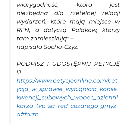
wiarygodność, która jest
niezbędna dla rzetelnej relacji
wydarzeń, które mają miejsce w
RFN, a dotyczą Polaków, którzy
tam zamieszkują”
–
napisała Socha-Czyż.
PODPISZ I UDOSTĘPNIJ PETYCJĘ
!!!
https://www.petycjeonline.com/pet
ycja_w_sprawie_wycignicia_konse
kwencji_subowych_wobec_dzienni
karza_tvp_sa_red_cezarego_gmyz
a#form