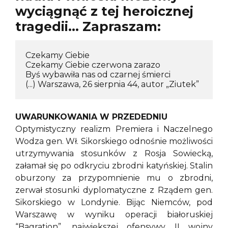
wyciągnąć z tej heroicznej
tragedii… Zapraszam:
Czekamy Ciebie

Czekamy Ciebie czerwona zarazo

Byś wybawiła nas od czarnej śmierci

(...) Warszawa, 26 sierpnia 44, autor „Ziutek”
UWARUNKOWANIA W PRZEDEDNIU
Optymistyczny realizm Premiera i Naczelnego
Wodza gen. Wł. Sikorskiego odnośnie możliwości
utrzymywania stosunków z Rosja Sowiecką,
załamał się po odkryciu zbrodni katyńskiej. Stalin
oburzony za przypomnienie mu o zbrodni,
zerwał stosunki dyplomatyczne z Rządem gen.
Sikorskiego w Londynie. Bijąc Niemców, pod
Warszawę w wyniku operacji białoruskiej
“Bagration”, największej ofensywy II wojny