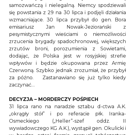
samozwańczą i nielegalną. Niemcy spodziewali
się powstania z 29 na 30 lipca i podjęli działania
wzmacniające. 30 lipca przybył do gen. Bora
emisariusz Jan Nowak-Jeziorański z
pesymistycznymi wieściami o niemożliwości
zrzucenia brygady spadochronowej, większych
zrzutów broni, porozumienia z Sowietami,
dodając, że Polska jest w rosyjskiej strefie
wpływów i będzie okupowana przez Armię
Czerwoną. Szybko jednak zrozumiał, że przybył
za późno. Zastanawiano się już tylko kiedy
zaczynać…
DECYZJA – MORDERCZY POŚPIECH
31 lipca rano na naradzie sztabu d-ctwa A.K.
„okrągły stół” i po referacie płk. Iranka-
Osmeckiego („Heller”-szef oddz. II
wywiadowczego KG A.K.), wystąpił gen. Okulicki i