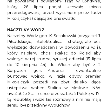
na powstanie i powiadomił rząd w Londynie,
który 26 lipca podjął uchwałę (nieco
przeredagowaną przed wysłaniem przez ludzi
Mikołajczyka) dającą zielone światło.
NACZELNY WÓDZ
Naczelny Wódz gen. K. Sosnkowski (przyjaciel J.
Piłsudskiego, intelektualista i strateg, ale bez
większego doświadczenia w dowodzeniu w. j.),
który najpierw chciał skakać do Polski aby
walczyć, w tej trudnej sytuacji odleciał (15 lipca
do 10 sierpnia 44) do Włoch aby być z 2
Korpusem gen. Andersa i ewentualnie
buntować wojsko, w razie gdyby premier
Mikołajczyk poszedł na zbyt daleko idące
ustępstwa wobec Stalina w Moskwie. N.W.
uważał, że Stalin chce przekształcić Polskę w 17-
tą republikę i wszelkie rozmowy z nim nie mają
sensu, był przeciwny wybuchowi