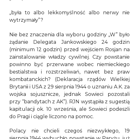
„była to albo lekkomyślność albo nerwy nie
wytrzymały”?
Nie bez znaczenia dla wyboru godziny „W” było
żądanie Delegata Jankowskiego 24 godzin
(minimum 12 godzin) przed wejściem Rosjan na
zainstalowanie władzy cywilnej. Czy powstanie
powinno być przerwane wobec niemieckiego
bestialstwa i rozstrzeliwań, nawet bez praw
kombatanckich? (Deklaracja rządów Wielkiej
Brytanii i USA z 29 sierpnia 1944 o uznaniu A.K. za
wojska sojusznicze, jednak Sowieci pozostali
przy “bandytach z AK”). RJN wystąpiła z sugestią
kapitulacji ok. 10 września, ale Sowieci podeszli
do Pragi i ciągle liczono na pomoc.
Polacy nie chcieli czegoś niezwykłego, 19
sierpnia 1944 wybuchło powstanie w Paryżu, już