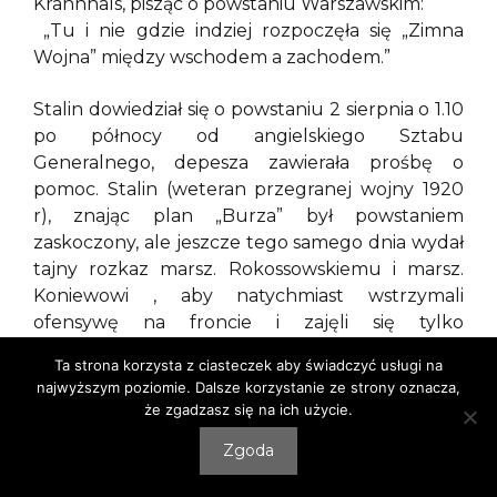
Krannhals, pisząc o powstaniu Warszawskim:
„Tu i nie gdzie indziej rozpoczęła się „Zimna
Wojna” między wschodem a zachodem.”
Stalin dowiedział się o powstaniu 2 sierpnia o 1.10
po północy od angielskiego Sztabu
Generalnego, depesza zawierała prośbę o
pomoc. Stalin (weteran przegranej wojny 1920
r), znając plan „Burza” był powstaniem
zaskoczony, ale jeszcze tego samego dnia wydał
tajny rozkaz marsz. Rokossowskiemu i marsz.
Koniewowi , aby natychmiast wstrzymali
ofensywę na froncie i zajęli się tylko
umacnianiem zdobytych przyczółków.
Ta strona korzysta z ciasteczek aby świadczyć usługi na
Jednocześnie zaczął taniec pozorów z aliantami.
najwyższym poziomie. Dalsze korzystanie ze strony oznacza,
Liczył, że czas rozwiąże sytuacje w Warszawie po
że zgadzasz się na ich użycie.
jego myśli. Jednak decyzja o wybuchu
Zgoda
powstania, zatrzymując ofensywę sowiecką,
zdecydowała o tym, ile obszaru niemieckiego