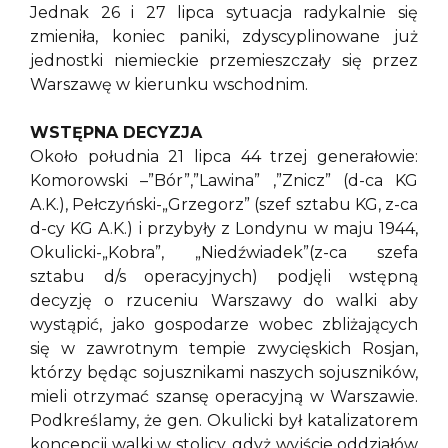
Jednak 26 i 27 lipca sytuacja radykalnie się
zmieniła, koniec paniki, zdyscyplinowane już
jednostki niemieckie przemieszczały się przez
Warszawę w kierunku wschodnim.
WSTĘPNA DECYZJA
Około południa 21 lipca 44 trzej generałowie:
Komorowski –”Bór”,”Lawina” ,”Znicz” (d-ca KG
A.K.), Pełczyński-„Grzegorz” (szef sztabu KG, z-ca
d-cy KG A.K.) i przybyły z Londynu w maju 1944,
Okulicki-„Kobra”, „Niedźwiadek”(z-ca szefa
sztabu d/s operacyjnych) podjęli wstępną
decyzję o rzuceniu Warszawy do walki aby
wystąpić, jako gospodarze wobec zbliżających
się w zawrotnym tempie zwycięskich Rosjan,
którzy będąc sojusznikami naszych sojuszników,
mieli otrzymać szansę operacyjną w Warszawie.
Podkreślamy, że gen. Okulicki był katalizatorem
koncepcji walki w stolicy, gdyż wyjście oddziałów