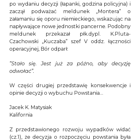
po wydaniu decyzji (łapanki, godzina policyjna) i
zaczął podważać meldunek „Montera” o
załamaniu się oporu niemieckiego, wskazując na
napływające nowe jednostki pancerne. Podobny
meldunek przekazał płk.dypl. K.Pluta-
Czachowski „Kuczaba” szef V oddz. łączności
operacyjnej, Bór odparł:
”Stało się. Jest już za późno, aby decyzję
odwołać”.
W części drugiej przedstawię konsekwencje i
opinie decyzji o wybuchu Powstania…
Jacek K. Matysiak
Kalifornia
Z przedstawionego rozwoju wypadków widać
(cz.1), że decyzja o rozpoczęciu powstania była