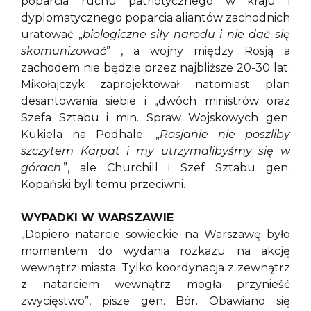
poparcia ruchu patriotycznego w kraju i
dyplomatycznego poparcia aliantów zachodnich
uratować „
biologiczne siły narodu i nie dać się
skomunizować
” , a wojny między Rosją a
zachodem nie będzie przez najbliższe 20-30 lat.
Mikołajczyk zaprojektował natomiast plan
desantowania siebie i „dwóch ministrów oraz
Szefa Sztabu i min. Spraw Wojskowych gen.
Kukiela na Podhale. „
Rosjanie nie poszliby
szczytem Karpat i my utrzymalibyśmy się w
górach
.”, ale Churchill i Szef Sztabu gen.
Kopański byli temu przeciwni.
WYPADKI W WARSZAWIE
„Dopiero natarcie sowieckie na Warszawę było
momentem do wydania rozkazu na akcję
wewnątrz miasta. Tylko koordynacja z zewnątrz
z natarciem wewnątrz mogła przynieść
zwycięstwo”, pisze gen. Bór. Obawiano się