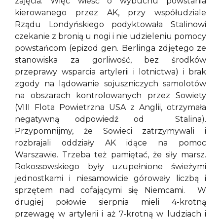
zajęcia. Więc wieść o wybuchu powstania
kierowanego przez AK, przy współudziale
Rządu Londyńskiego podyktowała Stalinowi
czekanie z bronią u nogi i nie udzieleniu pomocy
powstańcom (epizod gen. Berlinga zdjętego ze
stanowiska za gorliwość, bez środków
przeprawy wsparcia artylerii i lotnictwa) i brak
zgody na lądowanie sojuszniczych samolotów
na obszarach kontrolowanych przez Sowiety
(VIII Flota Powietrzna USA z Anglii, otrzymała
negatywną odpowiedź od Stalina).
Przypomnijmy, że Sowieci zatrzymywali i
rozbrajali oddziały AK idące na pomoc
Warszawie. Trzeba też pamiętać, że siły marsz.
Rokossowskiego były uzupełnione świeżymi
jednostkami i niesamowicie górowały liczbą i
sprzętem nad cofającymi się Niemcami. W
drugiej połowie sierpnia mieli 4-krotną
przewagę w artylerii i aż 7-krotną w ludziach i