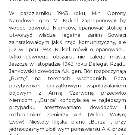
W październiku 1943 roku, Min. Obrony
Narodowej gen. M. Kukiel zaproponował by
wobec odwrotu Niemców, opanować stolicę i
utworzyć władze legalne, zanim Sowieci
zainstalowałbym jakiś rząd komunistyczny, ale
już w lipcu 1944 Kukiel mówił o opanowaniu
tylko pewnego obszaru, nie całego miasta.
Jeszcze w listopadzie 1943 roku Delegat Rządu
Jankowski i dowódca A.K. gen. Bór rozpoczynają
„Burzę” na terenach wschodnich. Poza
pozytywnym początkowym współdziałaniem
bojowym z Armią Czerwoną przeciwko
Niemcom , „Burza” kończyła się w najlepszym
przypadku aresztowaniami dowódców i
rozbrojeniem żołnierzy A.K. (Wilno, Wołyń,
Lwów). Niestety klęska planu „Burza” , przy
jednoczesnym złośliwym pomawianiu A.K. przez