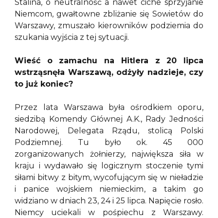
Stalina, o neutralność a nawet ciche sprzyjanie
Niemcom, gwałtowne zbliżanie się Sowietów do
Warszawy, zmuszało kierowników podziemia do
szukania wyjścia z tej sytuacji.
Wieść o zamachu na Hitlera z 20 lipca
wstrząsnęła Warszawą, odżyły nadzieje, czy
to już koniec?
Przez lata Warszawa była ośrodkiem oporu,
siedzibą Komendy Głównej A.K., Rady Jedności
Narodowej, Delegata Rządu, stolicą Polski
Podziemnej. Tu było ok. 45 000
zorganizowanych żołnierzy, największa siła w
kraju i wydawało się logicznym stoczenie tymi
siłami bitwy z bitym, wycofującym się w nieładzie
i panice wojskiem niemieckim, a takim go
widziano w dniach 23, 24 i 25 lipca. Napięcie rosło.
Niemcy uciekali w pośpiechu z Warszawy.