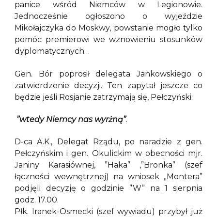
panice wśród Niemców w Legionowie.
Jednocześnie ogłoszono o wyjeździe
Mikołajczyka do Moskwy, powstanie mogło tylko
pomóc premierowi we wznowieniu stosunków
dyplomatycznych…
Gen. Bór poprosił delegata Jankowskiego o
zatwierdzenie decyzji. Ten zapytał jeszcze co
będzie jeśli Rosjanie zatrzymają się, Pełczyński:
”wtedy Niemcy nas wyrżną”
.
D-ca A.K., Delegat Rządu, po naradzie z gen.
Pełczyńskim i gen. Okulickim w obecności mjr.
Janiny Karasiównej, ”Haka” ,”Bronka” (szef
łączności wewnętrznej) na wniosek „Montera”
podjęli decyzję o godzinie ”W” na 1 sierpnia
godz. 17.00.
Płk. Iranek-Osmecki (szef wywiadu) przybył już