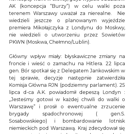
AK (koncepcja “Burzy”) w celu walki poza
terenem Warszawy uważał za nierealne. Nie
wiedzieli jeszcze o planowanym wyjeździe
premiera Mikołajczyka z Londynu do Moskwy,
nie wiedzieli o utworzeniu przez Sowietów
PKWN (Moskwa, Chełmno/Lublin).
Główny wpływ miały: błyskawiczne zmiany na
froncie i wieść o zamachu na Hitlera. 22 lipca
gen. Bór spotkał się z Delegatem Jankowskim w
tej sprawie, decyzje następnie zatwierdziła
Komisja Główna RJN (podziemny parlament). 25
lipca d-ca A.K. powiadomił depeszą Londyn :
„Jesteśmy gotowi w każdej chwili do walki o
Warszawę” i prosił o ewentualne zrzucenie
brygady spadochronowej ( gen.S.
Sosabowskiego) i bombardowanie lotnisk
niemieckich pod Warszawą. Kraj zdecydował się