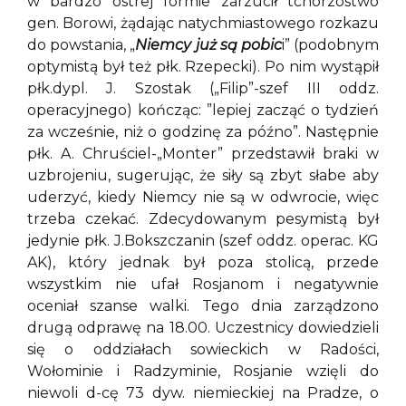
w bardzo ostrej formie zarzucił tchórzostwo
gen. Borowi, żądając natychmiastowego rozkazu
do powstania, „
Niemcy już są pobic
i” (podobnym
optymistą był też płk. Rzepecki). Po nim wystąpił
płk.dypl. J. Szostak („Filip”-szef III oddz.
operacyjnego) kończąc: ”lepiej zacząć o tydzień
za wcześnie, niż o godzinę za późno”. Następnie
płk. A. Chruściel-„Monter” przedstawił braki w
uzbrojeniu, sugerując, że siły są zbyt słabe aby
uderzyć, kiedy Niemcy nie są w odwrocie, więc
trzeba czekać. Zdecydowanym pesymistą był
jedynie płk. J.Bokszczanin (szef oddz. operac. KG
AK), który jednak był poza stolicą, przede
wszystkim nie ufał Rosjanom i negatywnie
oceniał szanse walki. Tego dnia zarządzono
drugą odprawę na 18.00. Uczestnicy dowiedzieli
się o oddziałach sowieckich w Radości,
Wołominie i Radzyminie, Rosjanie wzięli do
niewoli d-cę 73 dyw. niemieckiej na Pradze, o