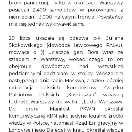
broni pancernej. Tylko w okolicach Warszawy
posiadali 2,400 samolotów, w porównaniu z
niemieckimi 3,000 na całym froncie. Powstańcy
mieli się jednak wykrwawić sami.
29 lipca ukazała się odezwa płk. Juliana
Skokowskiego (dowódca lewicowego PAL-u),
mówiąca o (!) ucieczce gen. Bora wraz ze
sztabem z Warszawy, wobec czego to on
obejmuje dowództwo nad wszystkimi
podziemnymi oddziałami w stolicy. Wieczorem
następnego dnia radio Moskwa, a dzień później
radiostacja polskich komunistów Związku
Patriotów Polskich „Kościuszko” wzywają
ludność Warszawy do walki : „Ludu Warszawy.
Do broni.” Manifest PKWN określał
komunistyczną KRN jako jedyne legalne źródło
władzy w Polsce, natomiast Rząd Emigracyjny w
Londynie i jego Delegat w kraju określał władzą