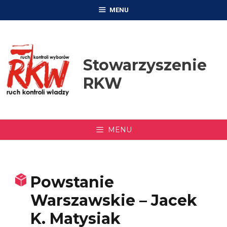
Przejdź
MENU
do
treści
Stowarzyszenie
RKW
MENU
Powstanie
Warszawskie – Jacek
K. Matysiak