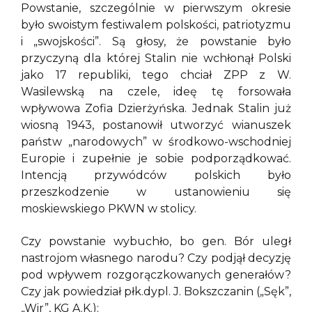
Powstanie, szczególnie w pierwszym okresie
było swoistym festiwalem polskości, patriotyzmu
i „swojskości”. Są głosy, że powstanie było
przyczyną dla której Stalin nie wchłonął Polski
jako 17 republiki, tego chciał ZPP z W.
Wasilewską na czele, ideę tę forsowała
wpływowa Zofia Dzierżyńska. Jednak Stalin już
wiosną 1943, postanowił utworzyć wianuszek
państw „narodowych” w środkowo-wschodniej
Europie i zupełnie je sobie podporządkować.
Intencją przywódców polskich było
przeszkodzenie w ustanowieniu się
moskiewskiego PKWN w stolicy.
Czy powstanie wybuchło, bo gen. Bór uległ
nastrojom własnego narodu? Czy podjął decyzję
pod wpływem rozgorączkowanych generałów?
Czy jak powiedział płk.dypl. J. Bokszczanin („Sęk”,
„Wir”, KG A.K.):