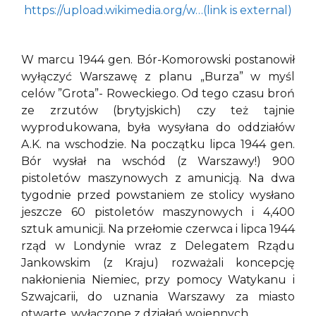
https://upload.wikimedia.org/w…(link is external)
W marcu 1944 gen. Bór-Komorowski postanowił
wyłączyć Warszawę z planu „Burza” w myśl
celów ”Grota”- Roweckiego. Od tego czasu broń
ze zrzutów (brytyjskich) czy też tajnie
wyprodukowana, była wysyłana do oddziałów
A.K. na wschodzie. Na początku lipca 1944 gen.
Bór wysłał na wschód (z Warszawy!) 900
pistoletów maszynowych z amunicją. Na dwa
tygodnie przed powstaniem ze stolicy wysłano
jeszcze 60 pistoletów maszynowych i 4,400
sztuk amunicji. Na przełomie czerwca i lipca 1944
rząd w Londynie wraz z Delegatem Rządu
Jankowskim (z Kraju) rozważali koncepcję
nakłonienia Niemiec, przy pomocy Watykanu i
Szwajcarii, do uznania Warszawy za miasto
otwarte, wyłączone z działań wojennych.