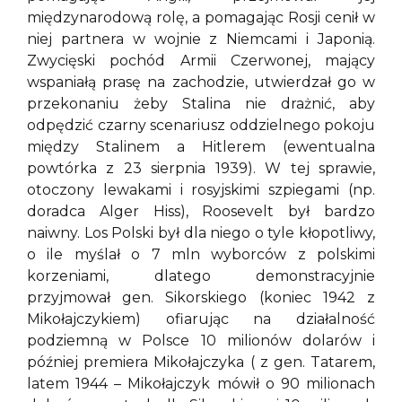
międzynarodową rolę, a pomagając Rosji cenił w
niej partnera w wojnie z Niemcami i Japonią.
Zwycięski pochód Armii Czerwonej, mający
wspaniałą prasę na zachodzie, utwierdzał go w
przekonaniu żeby Stalina nie drażnić, aby
odpędzić czarny scenariusz oddzielnego pokoju
między Stalinem a Hitlerem (ewentualna
powtórka z 23 sierpnia 1939). W tej sprawie,
otoczony lewakami i rosyjskimi szpiegami (np.
doradca Alger Hiss), Roosevelt był bardzo
naiwny. Los Polski był dla niego o tyle kłopotliwy,
o ile myślał o 7 mln wyborców z polskimi
korzeniami, dlatego demonstracyjnie
przyjmował gen. Sikorskiego (koniec 1942 z
Mikołajczykiem) ofiarując na działalność
podziemną w Polsce 10 milionów dolarów i
później premiera Mikołajczyka ( z gen. Tatarem,
latem 1944 – Mikołajczyk mówił o 90 milionach