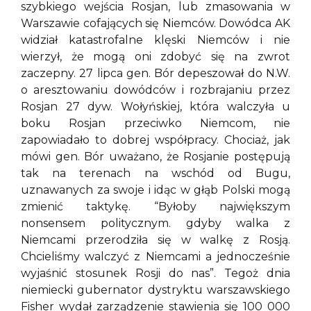
szybkiego wejścia Rosjan, lub zmasowania w
Warszawie cofających się Niemców. Dowódca AK
widział katastrofalne klęski Niemców i nie
wierzył, że mogą oni zdobyć się na zwrot
zaczepny. 27 lipca gen. Bór depeszował do N.W.
o aresztowaniu dowódców i rozbrajaniu przez
Rosjan 27 dyw. Wołyńskiej, która walczyła u
boku Rosjan przeciwko Niemcom, nie
zapowiadało to dobrej współpracy. Chociaż, jak
mówi gen. Bór uważano, że Rosjanie postępują
tak na terenach na wschód od Bugu,
uznawanych za swoje i idąc w głąb Polski mogą
zmienić taktykę. “Byłoby największym
nonsensem politycznym. gdyby walka z
Niemcami przerodziła się w walkę z Rosją.
Chcieliśmy walczyć z Niemcami a jednocześnie
wyjaśnić stosunek Rosji do nas”. Tegoż dnia
niemiecki gubernator dystryktu warszawskiego
Fisher wydał zarządzenie stawienia się 100 000