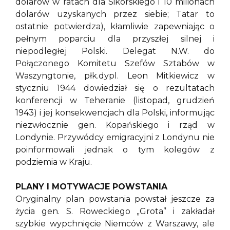
dolarów w ratach dla Sikorskiego i 10 milionach
dolarów uzyskanych przez siebie; Tatar to
ostatnie potwierdza), kłamliwie zapewniając o
pełnym poparciu dla przyszłej silnej i
niepodległej Polski. Delegat N.W. do
Połączonego Komitetu Szefów Sztabów w
Waszyngtonie, płk.dypl. Leon Mitkiewicz w
styczniu 1944 dowiedział się o rezultatach
konferencji w Teheranie (listopad, grudzień
1943) i jej konsekwencjach dla Polski, informując
niezwłocznie gen. Kopańskiego i rząd w
Londynie. Przywódcy emigracyjni z Londynu nie
poinformowali jednak o tym kolegów z
podziemia w Kraju.
PLANY I MOTYWACJE POWSTANIA
Oryginalny plan powstania powstał jeszcze za
życia gen. S. Roweckiego „Grota” i zakładał
szybkie wypchnięcie Niemców z Warszawy, ale