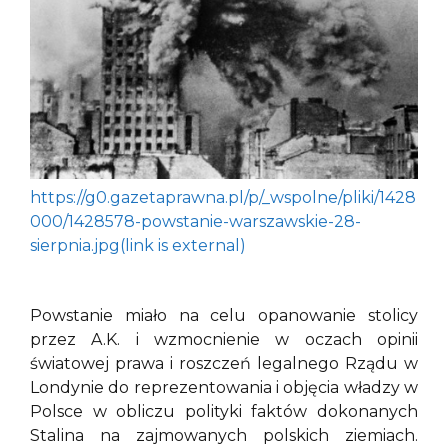
https://g0.gazetaprawna.pl/p/_wspolne/pliki/1428
000/1428578-powstanie-warszawskie-28-
sierpnia.jpg(link is external)
Powstanie miało na celu opanowanie stolicy
przez A.K. i wzmocnienie w oczach opinii
światowej prawa i roszczeń legalnego Rządu w
Londynie do reprezentowania i objęcia władzy w
Polsce w obliczu polityki faktów dokonanych
Stalina na zajmowanych polskich ziemiach.