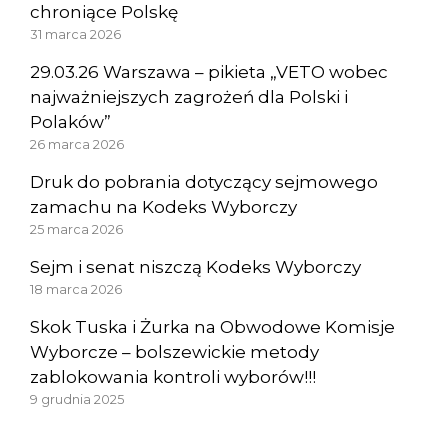
chroniące Polskę
31 marca 2026
29.03.26 Warszawa – pikieta „VETO wobec
najważniejszych zagrożeń dla Polski i
Polaków”
26 marca 2026
Druk do pobrania dotyczący sejmowego
zamachu na Kodeks Wyborczy
25 marca 2026
Sejm i senat niszczą Kodeks Wyborczy
18 marca 2026
Skok Tuska i Żurka na Obwodowe Komisje
Wyborcze – bolszewickie metody
zablokowania kontroli wyborów!!!
9 grudnia 2025