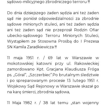
sądowo-milicyjnego zbrodniczego terroru !!!
Do dnia dzisiejszego żaden sędzia ani też żaden
sąd nie poniósł odpowiedzialności za zbrodnie
sądowe minionych stuleci, ani też żaden sędzia
ani też żaden sąd nie przeprosił Rodzin Ofiar
ubecko-sądowego Terroru Minionych Stuleci,
Wystąpiłem ze Stosowna Prośbą do I Prezesa
SN Kamila Zaradkiewicza !!!
11 maja 1951 r. / 69 lat w Warszawie w
mokotowskiej katowni przy ul. Rakowieckiej
zamordowano Kpt. Gracjana Klaudiusza Fróga
ps. „Góral”, „Szczerbiec”.Po brutalnym śledztwie
i po spreparowanym procesie 13 lutego 1951 r.
Wojskowy Sąd Rejonowy w Warszawie skazał go
na karę śmierci, zbrodnia sądowa,
11 Maja 1982 r. / 38 lat temu „stan wojenny