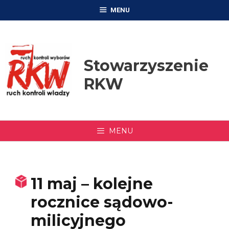
Przejdź
MENU
do
treści
Stowarzyszenie
RKW
MENU
11 maj – kolejne
rocznice sądowo-
milicyjnego