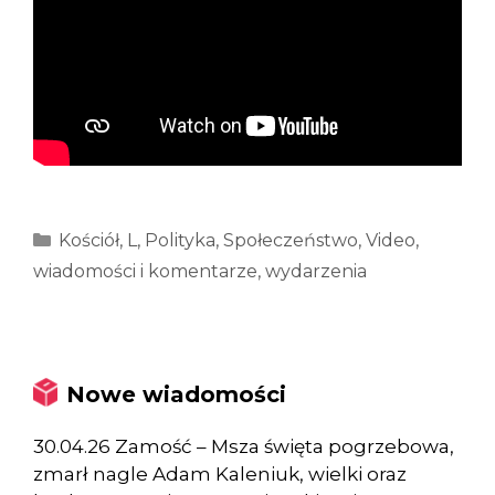
Kategorie
Kościół
,
L
,
Polityka
,
Społeczeństwo
,
Video
,
wiadomości i komentarze
,
wydarzenia
Nowe wiadomości
30.04.26 Zamość – Msza święta pogrzebowa,
zmarł nagle Adam Kaleniuk, wielki oraz