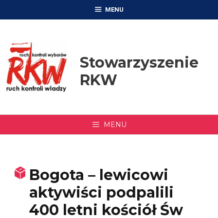
Przejdź
MENU
do
treści
Stowarzyszenie
RKW
MENU
Bogota – lewicowi
aktywiści podpalili
400 letni kościół Św