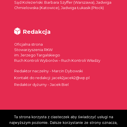
Sąd Koleżeński: Barbara Szyffer (Warszawa), Jadwiga
Chmielowska (Katowice), Jadwiga Łukasik (Płock)
Redakcja
Oficjalna strona
Stowarzyszenia RKW
im. Jerzego Targalskiego
Ruch Kontroli Wyborów – Ruch Kontroli Władzy
Redaktor naczelny - Marcin Dybowski
Kontakt do redakcji: jacek2jacek2@wp.pl
Redaktor dyżurny - Jacek Biel
Ta strona korzysta z ciasteczek aby świadczyć usługi na
Szukaj:
najwyższym poziomie. Dalsze korzystanie ze strony oznacza,