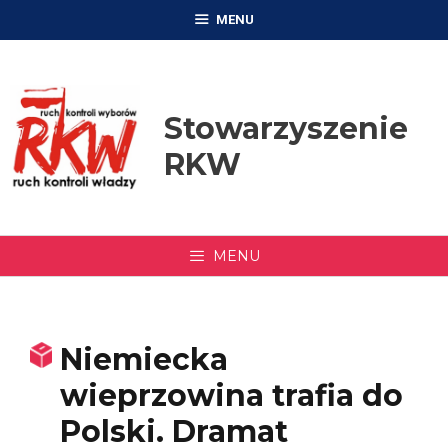
Przejdź
MENU
do
treści
Stowarzyszenie
RKW
MENU
Niemiecka
wieprzowina trafia do
Polski. Dramat