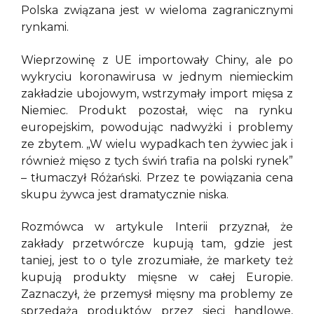
Polska związana jest w wieloma zagranicznymi
rynkami.
Wieprzowinę z UE importowały Chiny, ale po
wykryciu koronawirusa w jednym niemieckim
zakładzie ubojowym, wstrzymały import mięsa z
Niemiec. Produkt pozostał, więc na rynku
europejskim, powodując nadwyżki i problemy
ze zbytem. „W wielu wypadkach ten żywiec jak i
również mięso z tych świń trafia na polski rynek”
– tłumaczył Różański. Przez te powiązania cena
skupu żywca jest dramatycznie niska.
Rozmówca w artykule Interii przyznał, że
zakłady przetwórcze kupują tam, gdzie jest
taniej, jest to o tyle zrozumiałe, że markety też
kupują produkty mięsne w całej Europie.
Zaznaczył, że przemysł mięsny ma problemy ze
sprzedażą produktów przez sieci handlowe,