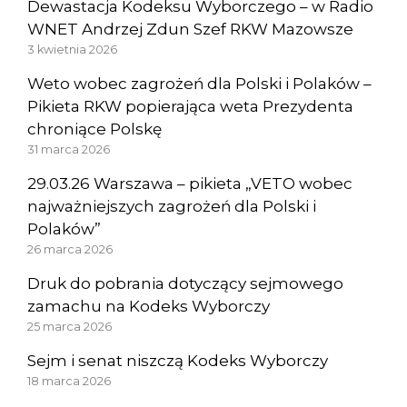
Dewastacja Kodeksu Wyborczego – w Radio
WNET Andrzej Zdun Szef RKW Mazowsze
3 kwietnia 2026
Weto wobec zagrożeń dla Polski i Polaków –
Pikieta RKW popierająca weta Prezydenta
chroniące Polskę
31 marca 2026
29.03.26 Warszawa – pikieta „VETO wobec
najważniejszych zagrożeń dla Polski i
Polaków”
26 marca 2026
Druk do pobrania dotyczący sejmowego
zamachu na Kodeks Wyborczy
25 marca 2026
Sejm i senat niszczą Kodeks Wyborczy
18 marca 2026