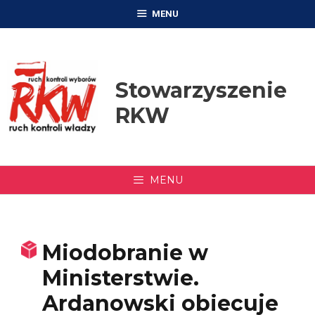
Przejdź
MENU
do
treści
Stowarzyszenie
RKW
MENU
Miodobranie w
Ministerstwie.
Ardanowski obiecuje