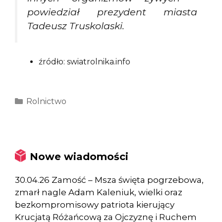
powiedział prezydent miasta
Tadeusz Truskolaski.
źródło: swiatrolnika.info
Kategorie
Rolnictwo
Nowe wiadomości
30.04.26 Zamość – Msza święta pogrzebowa,
zmarł nagle Adam Kaleniuk, wielki oraz
bezkompromisowy patriota kierujący
Krucjatą Różańcową za Ojczyznę i Ruchem