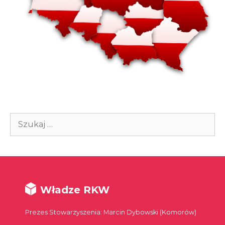
Szukaj:
Władze RKW
Prezes Stowarzyszenia: Marcin Dybowski (Komorów)