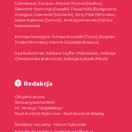
Członkowie Zarządu: Aldona Choma (Siedlce),
Sławomir Stańczuk (Suwałki), Paweł Milla (Bydgoszcz),
Grzegorz Czarnecki (Szczecin), Jerzy Filak (Wrocław),
Adam Kaleniuk (Zamość), Andrzej Morawski (Ostrów
Mazowiecka)
Komisja Rewizyjna: Tomasz Kowalski (Toruń), Bogdan
Troska (Wrocław), Mariola Gwizdała (Kraków)
Sąd Koleżeński: Barbara Szyffer (Warszawa), Jadwiga
Chmielowska (Katowice), Jadwiga Łukasik (Płock)
Redakcja
Oficjalna strona
Stowarzyszenia RKW
im. Jerzego Targalskiego
Ruch Kontroli Wyborów – Ruch Kontroli Władzy
Redaktor naczelny - Marcin Dybowski
Kontakt do redakcji: jacek2jacek2@wp.pl