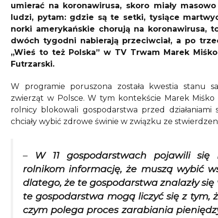
umierać na koronawirusa, skoro miały masowo
ludzi, pytam: gdzie są te setki, tysiące mart
norki amerykańskie chorują na koronawirusa, t
dwóch tygodni nabierają przeciwciał, a po tr
„Wieś to też Polska” w TV Trwam Marek Miśko,
Futrzarski.
W programie poruszona została kwestia stanu sa
zwierząt w Polsce. W tym kontekście Marek Miśko o
rolnicy blokowali gospodarstwa przed działaniami s
chciały wybić zdrowe świnie w związku ze stwierdz
–
W 11 gospodarstwach pojawili się l
rolnikom informację, że muszą wybić ws
dlatego, że te gospodarstwa znalazły się 
te gospodarstwa mogą liczyć się z tym, 
czym polega proces zarabiania pieniędzy