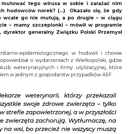
 mutować tego wirusa w sobie i zarażać nim
wych hodowców norek? (…) Okazało się, że gdy
o wcale go nie mutują, a po drugie – w ciągu
zecie – mamy szczepionki – mówił w programie
 dyrektor generalny Związku Polski Przemysł
nitarno-epidemiologicznego w hodowli i chowie
powiedział o wydarzeniach z Wielkopolski, gdzie
łużb weterynaryjnych i firmy utylizacyjnej, które
eniem w jednym z gospodarstw przypadków ASF.
ekarze weterynarii, którzy przekazali
zystkie swoje zdrowe zwierzęta – tylko
w strefie zapowietrzonej, a w przyszłości
że zwierzęta zachorują. Wytłumaczę, na
 na wsi, bo przecież nie wszyscy muszą