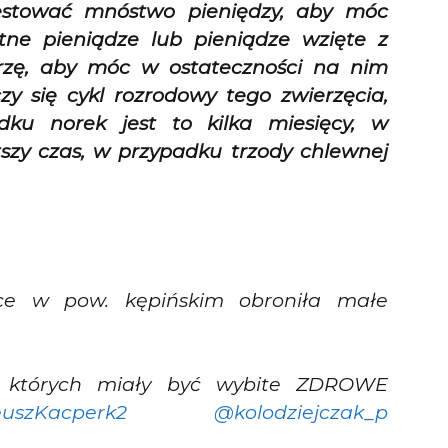
westować mnóstwo pieniędzy, aby móc
ne pieniądze lub pieniądze wzięte z
rzę, aby móc w ostateczności na nim
zy się cykl rozrodowy tego zwierzęcia,
ku norek jest to kilka miesięcy, w
tszy czas, w przypadku trzody chlewnej
ce w pow. kępińskim obroniła małe
z których miały być wybite ZDROWE
uszKacperk2
@kolodziejczak_p