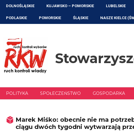
Przejdź
DOLNOŚLĄSKIE
KUJAWSKO – POMORSKIE
LUBELSKIE
do
treści
PODLASKIE
POMORSKIE
ŚLĄSKIE
NASZE KIELCE (Ś
Stowarzys
POLITYKA
SPOŁECZEŃSTWO
GOSPODARKA
Marek Miśko: obecnie nie ma potrzeb
ciągu dwóch tygodni wytwarzają prz