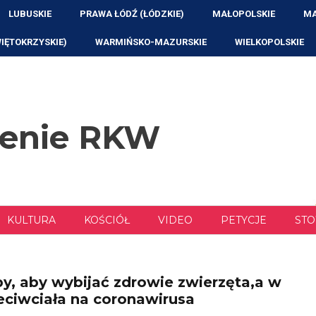
LUBUSKIE
PRAWA ŁÓDŹ (ŁÓDZKIE)
MAŁOPOLSKIE
MA
WIĘTOKRZYSKIE)
WARMIŃSKO-MAZURSKIE
WIELKOPOLSKIE
zenie RKW
KULTURA
KOŚCIÓŁ
VIDEO
PETYCJE
STO
y, aby wybijać zdrowie zwierzęta,a w
eciwciała na coronawirusa