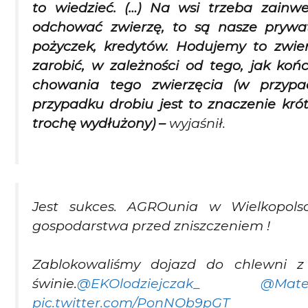
to wiedzieć. (…) Na wsi trzeba zain
odchować zwierzę, to są nasze prywat
pożyczek, kredytów. Hodujemy to zwie
zarobić, w zależności od tego, jak końc
chowania tego zwierzęcia (w przypad
przypadku drobiu jest to znaczenie kró
trochę wydłużony) –
wyjaśnił.
Jest sukces. AGROunia w Wielkopols
gospodarstwa przed zniszczeniem !
Zablokowaliśmy dojazd do chlewni 
świnie.
@EKOlodziejczak_
@Mate
pic.twitter.com/PonNOb9pGT