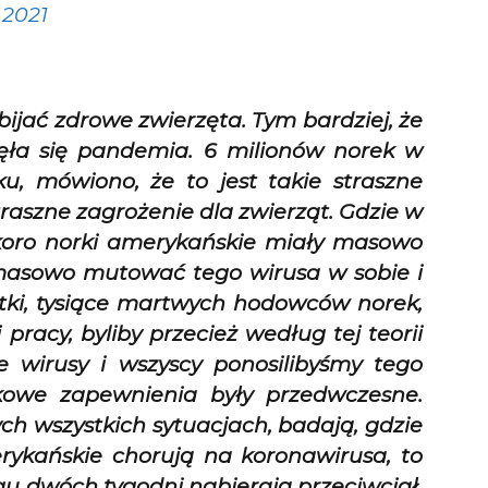
 2021
bijać zdrowe zwierzęta. Tym bardziej, że
ęła się pandemia. 6 milionów norek w
, mówiono, że to jest takie straszne
straszne zagrożenie dla zwierząt. Gdzie w
Skoro norki amerykańskie miały masowo
masowo mutować tego wirusa w sobie i
etki, tysiące martwych hodowców norek,
pracy, byliby przecież według tej teorii
 wirusy i wszyscy ponosilibyśmy tego
kowe zapewnienia były przedwczesne.
ch wszystkich sytuacjach, badają, gdzie
erykańskie chorują na koronawirusa, to
gu dwóch tygodni nabierają przeciwciał,