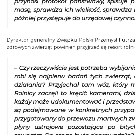
przynosi protokół państwowy, spisuje p
masę, sprawdza ich wielkość, sprawdza i
później przystępuje do urzędowej czynno
Dyrektor generalny Związku Polski Przemysł Futrzar
zdrowych zwierząt powinien przyjrzeć się resort rolni
– Czy rzeczywiście jest potrzeba wybijan
robi się najpierw badań tych zwierząt,
działania? Przyjechał tam wóz, który m
Rolnicy zaczęli to kręcić kamerami, dz
każdy może udokumentować i przedstawić 
są podejmowane w konkretnych przypadka
przygotowany do przewozu martwych zwier
płyny ustrojowe pozostające po bity