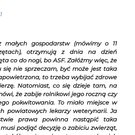
1
cy z małych gospodarstw (mówimy o 11
zętach), otrzymują z dnia na dzień
ta co do nogi, bo ASF. Załóżmy więc, że
u się nie sprzeczam, być może jest taka
 zapowietrzona, to trzeba wybijać zdrowe
ierzę. Natomiast, co się dzieje tam, na
ówi, że zabije rolnikowi jego roczną czy
ego pokwitowania. To miało miejsce w
 powiatowych lekarzy weterynarii. Ja
twie prawa powinna nastąpić taka
 musi podjąć decyzję o zabiciu zwierząt,