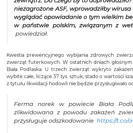
zewnątrz. Do czego by to doprowadziło?
niezagrożone ASF, wprowadziłby wirusa d
wyglądać opowiadanie o tym wielkim bez
w państwie polskim, związanym z wete
powiedział.
Kwestia prewencyjnego wybijania zdrowych zwierząt
zwierząt futerkowych. W ostatnich dniach głośnym
Biała Podlaska. U trzech zwierząt wykryto zakaż
wybite całe, liczące 37 tys. sztuk, stado o wartości sz
z tytułu likwidacji hodowli nie będzie przysługiwało
Ferma norek w powiecie Biała Podla
zlikwidowana z powodu zakażeń zwierz
przysługuje odszkodowanie
https://t.co