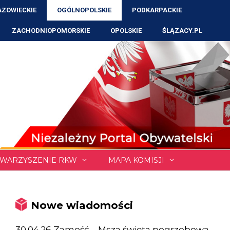
ZOWIECKIE
OGÓLNOPOLSKIE
PODKARPACKIE
ZACHODNIOPOMORSKIE
OPOLSKIE
ŚLĄZACY.PL
WARZYSZENIE RKW
MAPA KOMISJI
Nowe wiadomości
30.04.26 Zamość – Msza święta pogrzebowa,