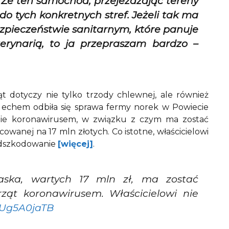
 Że ten samochód, przejeżdżając tereny
o tych konkretnych stref. Jeżeli tak ma
pieczeństwie sanitarnym, które panuje
rynarią, to ja przepraszam bardzo –
 dotyczy nie tylko trzody chlewnej, ale również
 echem odbiła się sprawa fermy norek w Powiecie
enie koronawirusem, w związku z czym ma zostać
acowanej na 17 mln złotych. Co istotne, właścicielowi
 odszkodowanie
[więcej]
.
ska, wartych 17 mln zł, ma zostać
ąt koronawirusem. Właścicielowi nie
/aUg5A0jaTB