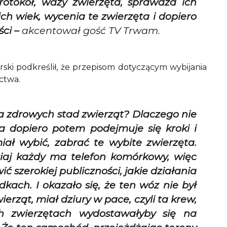
rotokół, waży zwierzęta, sprawdza ich
ch wiek, wycenia te zwierzęta i dopiero
ści –
akcentował gość TV Trwam.
ski podkreślił, że przepisom dotyczącym wybijania
ctwa.
ia zdrowych stad zwierząt? Dlaczego nie
 a dopiero potem podejmuje się kroki i
iał wybić, zabrać te wybite zwierzęta.
isiaj każdy ma telefon komórkowy, więc
szerokiej publiczności, jakie działania
ch. I okazało się, że ten wóz nie był
ząt, miał dziury w pace, czyli ta krew,
ch zwierzętach wydostawałyby się na