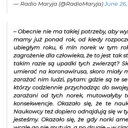
— Radio Maryja (@RadioMaryja)
June 26,
– Obecnie nie ma takiej potrzeby, aby wy
mamy już ponad rok, od kiedy rozpocz
ubiegłym roku, 6 mln norek w tym roku
zagrożenie dla człowieka, że to jest tak 
takim razie są upadki tych zwierząt? 
umierać na koronawirusa, skoro miały 
zarażać nim ludzi, pytam: gdzie są te s
którzy codziennie przychodząc do swojej 
zarażani od tych norek, mutowałyby te
konsekwencje. Okazało się, że te nau
Naukowcy też dopiero odnajdują się w ty
jesteśmy. Okazało się, że gdy norki am
wcale go nie mutują, a po drugie – w cią