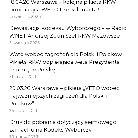
18.04.26 Warszawa – kolejna pikieta RKW
popierająca WETO Prezydenta RP
15 kwietnia 2026
Dewastacja Kodeksu Wyborczego – w Radio
WNET Andrzej Zdun Szef RKW Mazowsze
3 kwietnia 2026
Weto wobec zagrożeń dla Polski i Polaków –
Pikieta RKW popierająca weta Prezydenta
chroniące Polskę
31 marca 2026
29.03.26 Warszawa – pikieta „VETO wobec
najważniejszych zagrożeń dla Polski i
Polaków”
26 marca 2026
Druk do pobrania dotyczący sejmowego
zamachu na Kodeks Wyborczy
25 marca 2026