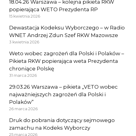
18.04.26 Warszawa – kolejna pikieta RKW
popierająca WETO Prezydenta RP
15 kwietnia 2026
Dewastacja Kodeksu Wyborczego – w Radio
WNET Andrzej Zdun Szef RKW Mazowsze
3 kwietnia 2026
Weto wobec zagrożeń dla Polski i Polaków –
Pikieta RKW popierająca weta Prezydenta
chroniące Polskę
31 marca 2026
29.03.26 Warszawa – pikieta „VETO wobec
najważniejszych zagrożeń dla Polski i
Polaków”
26 marca 2026
Druk do pobrania dotyczący sejmowego
zamachu na Kodeks Wyborczy
25 marca 2026