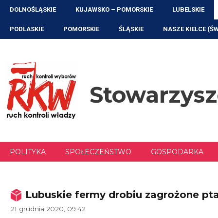
Przejdź
DOLNOŚLĄSKIE
KUJAWSKO – POMORSKIE
LUBELSKIE
do
treści
PODLASKIE
POMORSKIE
ŚLĄSKIE
NASZE KIELCE (Ś
Stowarzys
POLITYKA
SPOŁECZEŃSTWO
GOSPODARKA
Lubuskie fermy drobiu zagrożone pta
21 grudnia 2020, 09:42