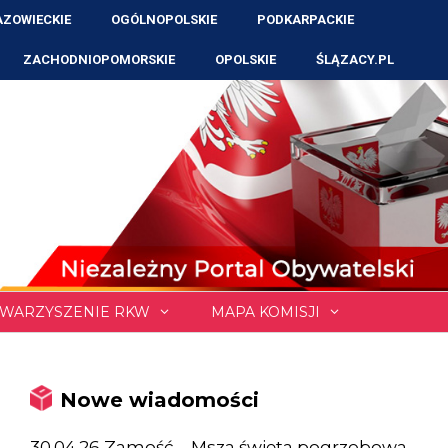
ZOWIECKIE
OGÓLNOPOLSKIE
PODKARPACKIE
ZACHODNIOPOMORSKIE
OPOLSKIE
ŚLĄZACY.PL
WARZYSZENIE RKW
MAPA KOMISJI
Nowe wiadomości
30.04.26 Zamość – Msza święta pogrzebowa,