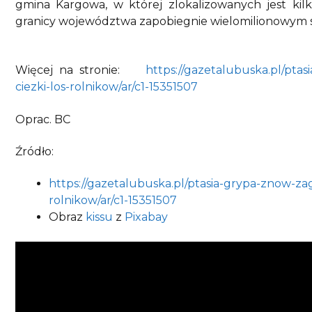
gmina Kargowa, w której zlokalizowanych jest kil
granicy województwa zapobiegnie wielomiliono
Więcej na stronie:
https://gazetalubuska.pl/pt
ciezki-los-rolnikow/ar/c1-15351507
Oprac. BC
Źródło:
https://gazetalubuska.pl/ptasia-grypa-znow-z
rolnikow/ar/c1-15351507
Obraz
kissu
z
Pixabay