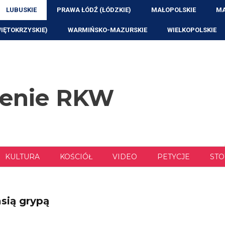
LUBUSKIE
PRAWA ŁÓDŹ (ŁÓDZKIE)
MAŁOPOLSKIE
MA
WIĘTOKRZYSKIE)
WARMIŃSKO-MAZURSKIE
WIELKOPOLSKIE
zenie RKW
KULTURA
KOŚCIÓŁ
VIDEO
PETYCJE
STO
sią grypą