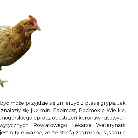
 może przyjdzie się zmierzyć z ptasią grypą. Jak
znalazły się już m.in. Babimost, Podmokle Wielkie,
ielonogórskiego oprócz obostrzeń koronawirusowych
wytycznych Powiatowego Lekarza Weterynarii.
est o tyle ważne, że ze strefą zagrożoną sąsiaduje