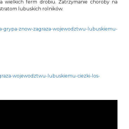
ka wielkich ferm drobiu. Zatrzymanie choroby na
wym stratom lubuskich rolników.
asia-grypa-znow-zagraza-wojewodztwu-lubuskiemu-
agraza-wojewodztwu-lubuskiemu-ciezki-los-