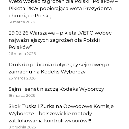
Weto wobec zagrożeń dla Polski i Polaków –
Pikieta RKW popierająca weta Prezydenta
chroniące Polskę
31 marca 2026
29.03.26 Warszawa – pikieta „VETO wobec
najważniejszych zagrożeń dla Polski i
Polaków”
26 marca 2026
Druk do pobrania dotyczący sejmowego
zamachu na Kodeks Wyborczy
25 marca 2026
Sejm i senat niszczą Kodeks Wyborczy
18 marca 2026
Skok Tuska i Żurka na Obwodowe Komisje
Wyborcze – bolszewickie metody
zablokowania kontroli wyborów!!!
9 grudnia 2025