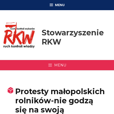
Przejdź
MENU
do
treści
Stowarzyszenie
RKW
MENU
Protesty małopolskich
rolników-nie godzą
się na swoją