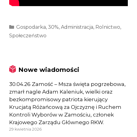
Kategorie
Gospodarka
,
30%
,
Administracja
,
Rolnictwo
,
Społeczeństwo
Nowe wiadomości
30.04.26 Zamość – Msza święta pogrzebowa,
zmarł nagle Adam Kaleniuk, wielki oraz
bezkompromisowy patriota kierujący
Krucjatą Różańcową za Ojczyznę i Ruchem
Kontroli Wyborów w Zamościu, członek
Krajowego Zarządu Głównego RKW.
29 kwietnia 2026