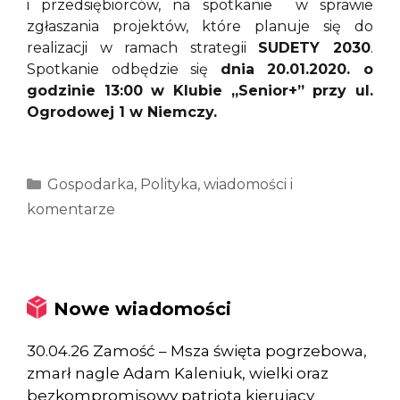
i przedsiębiorców, na spotkanie w sprawie
zgłaszania projektów, które planuje się do
realizacji w ramach strategii
SUDETY 2030
.
Spotkanie odbędzie się
dnia 20.01.2020. o
godzinie 13:00 w Klubie „Senior+” przy ul.
Ogrodowej 1 w Niemczy.
Kategorie
Gospodarka
,
Polityka
,
wiadomości i
komentarze
Nowe wiadomości
30.04.26 Zamość – Msza święta pogrzebowa,
zmarł nagle Adam Kaleniuk, wielki oraz
bezkompromisowy patriota kierujący