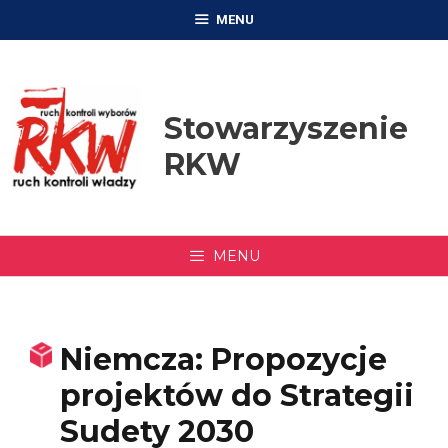
Przejdź
MENU
do
treści
Stowarzyszenie
RKW
MENU
Niemcza: Propozycje
projektów do Strategii
Sudety 2030