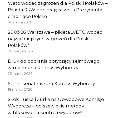
Weto wobec zagrożeń dla Polski i Polaków –
Pikieta RKW popierająca weta Prezydenta
chroniące Polskę
31 marca 2026
29.03.26 Warszawa – pikieta „VETO wobec
najważniejszych zagrożeń dla Polski i
Polaków”
26 marca 2026
Druk do pobrania dotyczący sejmowego
zamachu na Kodeks Wyborczy
25 marca 2026
Sejm i senat niszczą Kodeks Wyborczy
18 marca 2026
Skok Tuska i Żurka na Obwodowe Komisje
Wyborcze – bolszewickie metody
zablokowania kontroli wyborów!!!