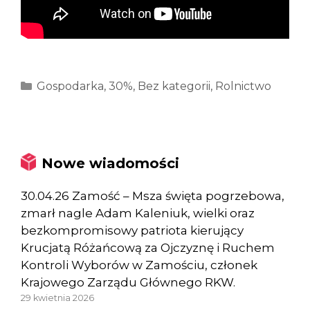
Kategorie
Gospodarka
,
30%
,
Bez kategorii
,
Rolnictwo
Nowe wiadomości
30.04.26 Zamość – Msza święta pogrzebowa,
zmarł nagle Adam Kaleniuk, wielki oraz
bezkompromisowy patriota kierujący
Krucjatą Różańcową za Ojczyznę i Ruchem
Kontroli Wyborów w Zamościu, członek
Krajowego Zarządu Głównego RKW.
29 kwietnia 2026