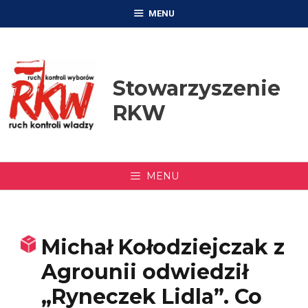
Przejdź
MENU
do
treści
Stowarzyszenie
RKW
MENU
Michał Kołodziejczak z
Agrounii odwiedził
„Ryneczek Lidla”. Co