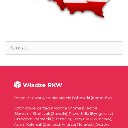
Szukaj:
Władze RKW
Prezes Stowarzyszenia: Marcin Dybowski (Komorów)
Członkowie Zarządu: Aldona Choma (Siedlce),
Sławomir Stańczuk (Suwałki), Paweł Milla (Bydgoszcz),
Grzegorz Czarnecki (Szczecin), Jerzy Filak (Wrocław),
Adam Kaleniuk (Zamość), Andrzej Morawski (Ostrów