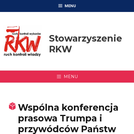
Przejdź
MENU
do
treści
Stowarzyszenie
RKW
MENU
Wspólna konferencja
prasowa Trumpa i
przywódców Państw