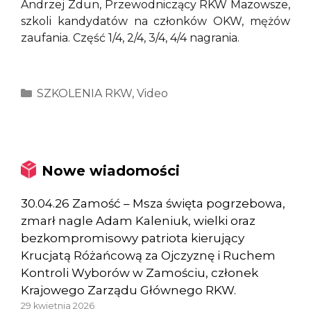
Andrzej Zdun, Przewodniczący RKW Mazowsze,
szkoli kandydatów na członków OKW, mężów
zaufania. Część 1/4, 2/4, 3/4, 4/4 nagrania.
Kategorie
SZKOLENIA RKW
,
Video
Nowe wiadomości
30.04.26 Zamość – Msza święta pogrzebowa,
zmarł nagle Adam Kaleniuk, wielki oraz
bezkompromisowy patriota kierujący
Krucjatą Różańcową za Ojczyznę i Ruchem
Kontroli Wyborów w Zamościu, członek
Krajowego Zarządu Głównego RKW.
29 kwietnia 2026