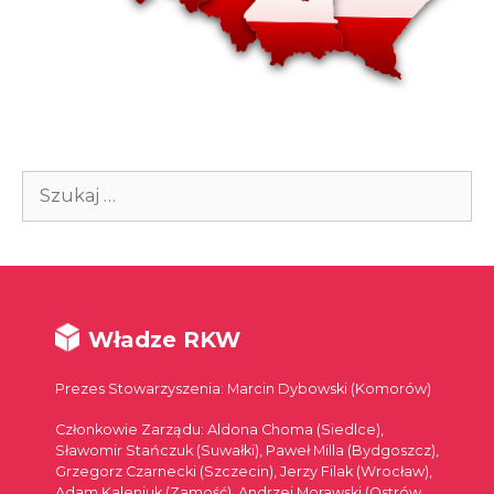
Szukaj:
Władze RKW
Prezes Stowarzyszenia: Marcin Dybowski (Komorów)
Członkowie Zarządu: Aldona Choma (Siedlce),
Sławomir Stańczuk (Suwałki), Paweł Milla (Bydgoszcz),
Grzegorz Czarnecki (Szczecin), Jerzy Filak (Wrocław),
Adam Kaleniuk (Zamość), Andrzej Morawski (Ostrów