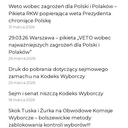
Weto wobec zagrożeń dla Polski i Polaków –
Pikieta RKW popierająca weta Prezydenta
chroniące Polskę
31 marca 2026
29.03.26 Warszawa – pikieta „VETO wobec
najważniejszych zagrożeń dla Polski i
Polaków”
26 marca 2026
Druk do pobrania dotyczący sejmowego
zamachu na Kodeks Wyborczy
25 marca 2026
Sejm i senat niszczą Kodeks Wyborczy
18 marca 2026
Skok Tuska i Żurka na Obwodowe Komisje
Wyborcze – bolszewickie metody
zablokowania kontroli wyborów!!!