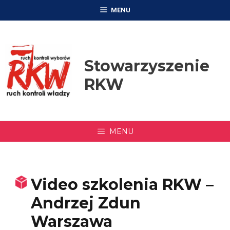
Przejdź
MENU
do
treści
Stowarzyszenie
RKW
MENU
Video szkolenia RKW –
Andrzej Zdun
Warszawa