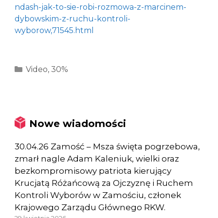
ndash-jak-to-sie-robi-rozmowa-z-marcinem-
dybowskim-z-ruchu-kontroli-
wyborow,71545.html
Kategorie
Video
,
30%
Nowe wiadomości
30.04.26 Zamość – Msza święta pogrzebowa,
zmarł nagle Adam Kaleniuk, wielki oraz
bezkompromisowy patriota kierujący
Krucjatą Różańcową za Ojczyznę i Ruchem
Kontroli Wyborów w Zamościu, członek
Krajowego Zarządu Głównego RKW.