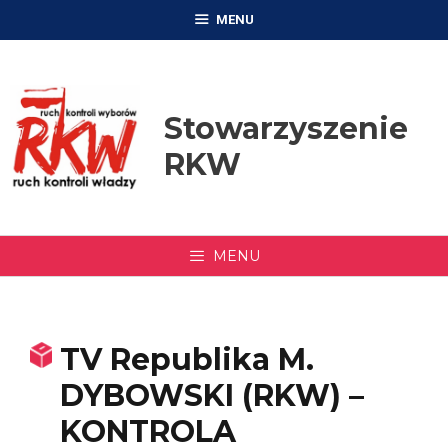
Przejdź
MENU
do
treści
Stowarzyszenie
RKW
MENU
TV Republika M.
DYBOWSKI (RKW) –
KONTROLA