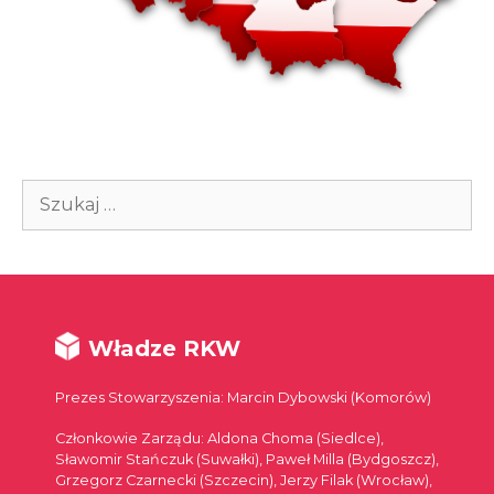
Szukaj:
Władze RKW
Prezes Stowarzyszenia: Marcin Dybowski (Komorów)
Członkowie Zarządu: Aldona Choma (Siedlce),
Sławomir Stańczuk (Suwałki), Paweł Milla (Bydgoszcz),
Grzegorz Czarnecki (Szczecin), Jerzy Filak (Wrocław),