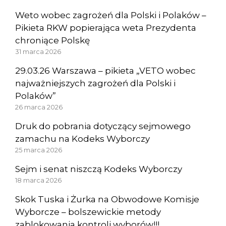
Weto wobec zagrożeń dla Polski i Polaków –
Pikieta RKW popierająca weta Prezydenta
chroniące Polskę
31 marca 2026
29.03.26 Warszawa – pikieta „VETO wobec
najważniejszych zagrożeń dla Polski i
Polaków”
26 marca 2026
Druk do pobrania dotyczący sejmowego
zamachu na Kodeks Wyborczy
25 marca 2026
Sejm i senat niszczą Kodeks Wyborczy
18 marca 2026
Skok Tuska i Żurka na Obwodowe Komisje
Wyborcze – bolszewickie metody
zablokowania kontroli wyborów!!!