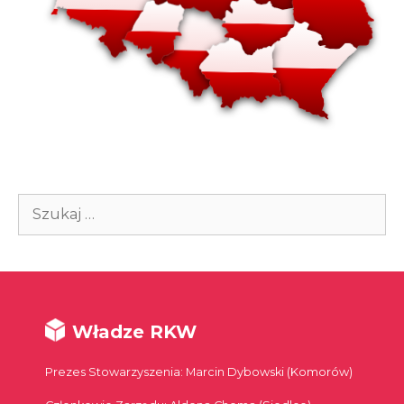
Szukaj:
Władze RKW
Prezes Stowarzyszenia: Marcin Dybowski (Komorów)