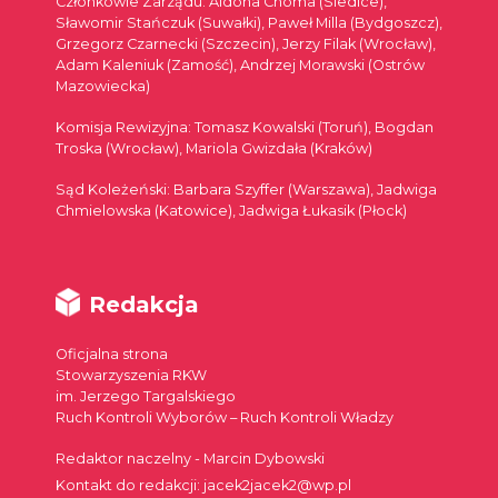
Członkowie Zarządu: Aldona Choma (Siedlce),
Sławomir Stańczuk (Suwałki), Paweł Milla (Bydgoszcz),
Grzegorz Czarnecki (Szczecin), Jerzy Filak (Wrocław),
Adam Kaleniuk (Zamość), Andrzej Morawski (Ostrów
Mazowiecka)
Komisja Rewizyjna: Tomasz Kowalski (Toruń), Bogdan
Troska (Wrocław), Mariola Gwizdała (Kraków)
Sąd Koleżeński: Barbara Szyffer (Warszawa), Jadwiga
Chmielowska (Katowice), Jadwiga Łukasik (Płock)
Redakcja
Oficjalna strona
Stowarzyszenia RKW
im. Jerzego Targalskiego
Ruch Kontroli Wyborów – Ruch Kontroli Władzy
Redaktor naczelny - Marcin Dybowski
Kontakt do redakcji: jacek2jacek2@wp.pl