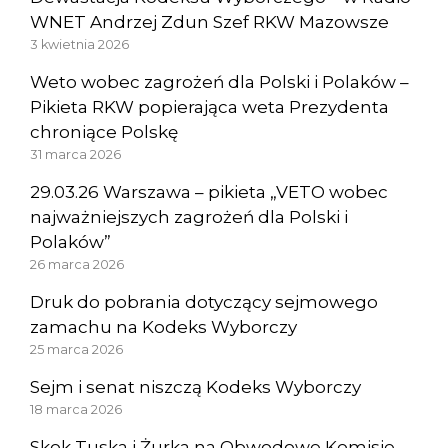
WNET Andrzej Zdun Szef RKW Mazowsze
3 kwietnia 2026
Weto wobec zagrożeń dla Polski i Polaków –
Pikieta RKW popierająca weta Prezydenta
chroniące Polskę
31 marca 2026
29.03.26 Warszawa – pikieta „VETO wobec
najważniejszych zagrożeń dla Polski i
Polaków”
26 marca 2026
Druk do pobrania dotyczący sejmowego
zamachu na Kodeks Wyborczy
25 marca 2026
Sejm i senat niszczą Kodeks Wyborczy
18 marca 2026
Skok Tuska i Żurka na Obwodowe Komisje