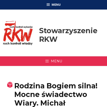
Przejdź
MENU
do
treści
Stowarzyszenie
RKW
MENU
Rodzina Bogiem silna!
Mocne świadectwo
Wiary. Michał