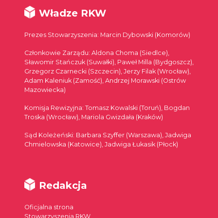
Władze RKW
Prezes Stowarzyszenia: Marcin Dybowski (Komorów)
Członkowie Zarządu: Aldona Choma (Siedlce),
Sławomir Stańczuk (Suwałki), Paweł Milla (Bydgoszcz),
Grzegorz Czarnecki (Szczecin), Jerzy Filak (Wrocław),
Adam Kaleniuk (Zamość), Andrzej Morawski (Ostrów
Mazowiecka)
Komisja Rewizyjna: Tomasz Kowalski (Toruń), Bogdan
Troska (Wrocław), Mariola Gwizdała (Kraków)
Sąd Koleżeński: Barbara Szyffer (Warszawa), Jadwiga
Chmielowska (Katowice), Jadwiga Łukasik (Płock)
Redakcja
Oficjalna strona
Stowarzyszenia RKW