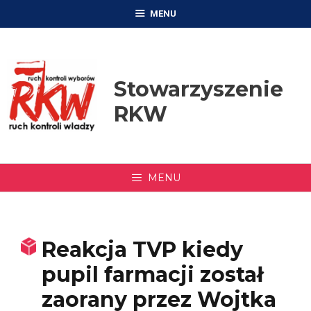
Przejdź
MENU
do
treści
Stowarzyszenie
RKW
MENU
Reakcja TVP kiedy
pupil farmacji został
zaorany przez Wojtka