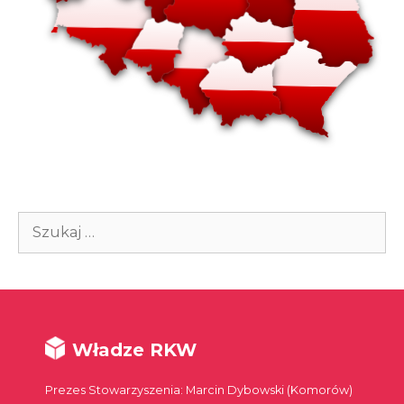
Szukaj:
Władze RKW
Prezes Stowarzyszenia: Marcin Dybowski (Komorów)