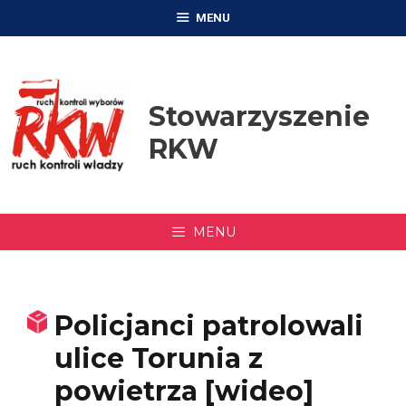
Przejdź
MENU
do
treści
Stowarzyszenie
RKW
MENU
Policjanci patrolowali
ulice Torunia z
powietrza [wideo]