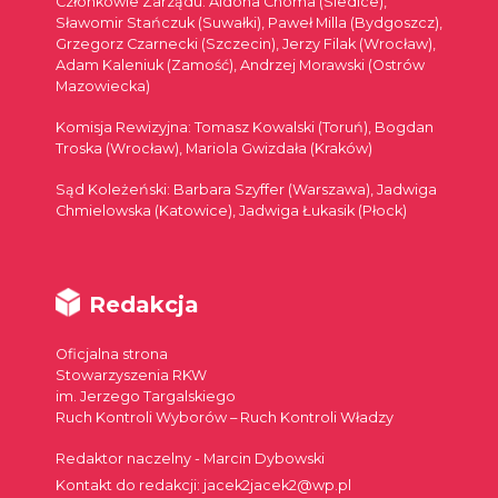
Członkowie Zarządu: Aldona Choma (Siedlce),
Sławomir Stańczuk (Suwałki), Paweł Milla (Bydgoszcz),
Grzegorz Czarnecki (Szczecin), Jerzy Filak (Wrocław),
Adam Kaleniuk (Zamość), Andrzej Morawski (Ostrów
Mazowiecka)
Komisja Rewizyjna: Tomasz Kowalski (Toruń), Bogdan
Troska (Wrocław), Mariola Gwizdała (Kraków)
Sąd Koleżeński: Barbara Szyffer (Warszawa), Jadwiga
Chmielowska (Katowice), Jadwiga Łukasik (Płock)
Redakcja
Oficjalna strona
Stowarzyszenia RKW
im. Jerzego Targalskiego
Ruch Kontroli Wyborów – Ruch Kontroli Władzy
Redaktor naczelny - Marcin Dybowski
Kontakt do redakcji: jacek2jacek2@wp.pl