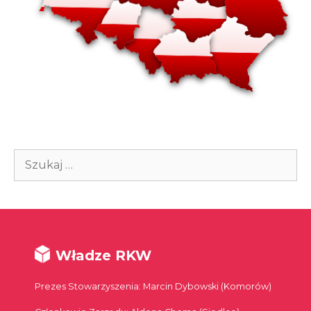
Szukaj:
Władze RKW
Prezes Stowarzyszenia: Marcin Dybowski (Komorów)