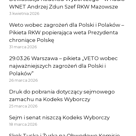
WNET Andrzej Zdun Szef RKW Mazowsze
3 kwietnia 2026
Weto wobec zagrożeń dla Polski i Polaków –
Pikieta RKW popierająca weta Prezydenta
chroniące Polskę
31 marca 2026
29.03.26 Warszawa – pikieta „VETO wobec
najważniejszych zagrożeń dla Polski i
Polaków”
26 marca 2026
Druk do pobrania dotyczący sejmowego
zamachu na Kodeks Wyborczy
25 marca 2026
Sejm i senat niszczą Kodeks Wyborczy
18 marca 2026
Skok Tuska i Żurka na Obwodowe Komisje