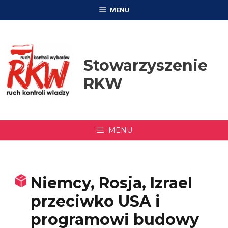
Przejdź
MENU
do
treści
Stowarzyszenie
RKW
MENU
Niemcy, Rosja, Izrael
przeciwko USA i
programowi budowy