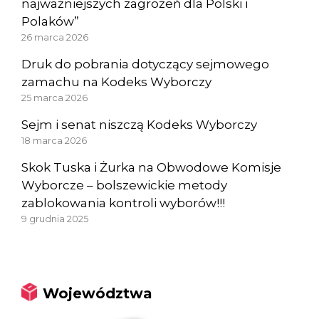
najważniejszych zagrożeń dla Polski i
Polaków”
26 marca 2026
Druk do pobrania dotyczący sejmowego
zamachu na Kodeks Wyborczy
25 marca 2026
Sejm i senat niszczą Kodeks Wyborczy
18 marca 2026
Skok Tuska i Żurka na Obwodowe Komisje
Wyborcze – bolszewickie metody
zablokowania kontroli wyborów!!!
9 grudnia 2025
Województwa