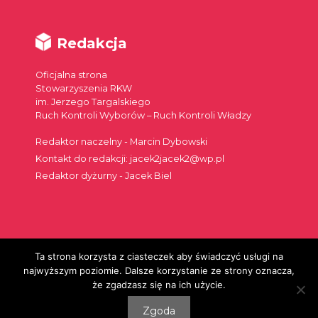
Redakcja
Oficjalna strona
Stowarzyszenia RKW
im. Jerzego Targalskiego
Ruch Kontroli Wyborów – Ruch Kontroli Władzy
Redaktor naczelny - Marcin Dybowski
Kontakt do redakcji: jacek2jacek2@wp.pl
Redaktor dyżurny - Jacek Biel
Ta strona korzysta z ciasteczek aby świadczyć usługi na
Szukaj:
najwyższym poziomie. Dalsze korzystanie ze strony oznacza,
że zgadzasz się na ich użycie.
Zgoda
© 2026