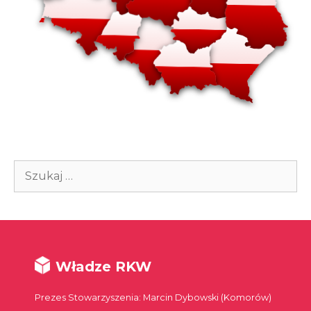
Szukaj:
Władze RKW
Prezes Stowarzyszenia: Marcin Dybowski (Komorów)