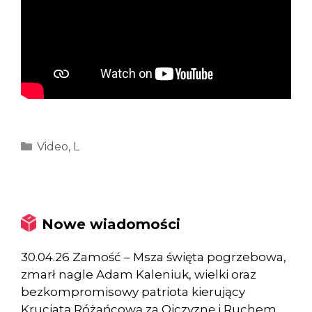
Kategorie
Video
,
L
Nowe wiadomości
30.04.26 Zamość – Msza święta pogrzebowa,
zmarł nagle Adam Kaleniuk, wielki oraz
bezkompromisowy patriota kierujący
Krucjatą Różańcową za Ojczyznę i Ruchem