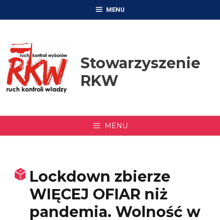
Przejdź
MENU
do
treści
Stowarzyszenie
RKW
MENU
Lockdown zbierze
WIĘCEJ OFIAR niż
pandemia. Wolność w