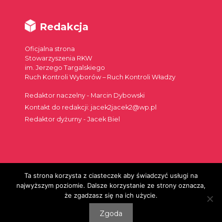
Redakcja
Oficjalna strona
Stowarzyszenia RKW
im. Jerzego Targalskiego
Ruch Kontroli Wyborów – Ruch Kontroli Władzy
Redaktor naczelny - Marcin Dybowski
Kontakt do redakcji: jacek2jacek2@wp.pl
Redaktor dyżurny - Jacek Biel
Ta strona korzysta z ciasteczek aby świadczyć usługi na
Szukaj:
najwyższym poziomie. Dalsze korzystanie ze strony oznacza,
że zgadzasz się na ich użycie.
Zgoda
© 2026