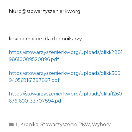
biuro@stowarzyszenierkw.org
linki pomocne dla dziennikarzy:
https://stowarzyszenierkw.org/uploads/pliki/2881
98610009520896.pdf
https://stowarzyszenierkw.org/uploads/pliki/309
940568161397897.pdf
https://stowarzyszenierkw.org/uploads/pliki/1260
6761600133707894.pdf
Kategorie
L
,
Kronika
,
Stowarzyszenie RKW
,
Wybory