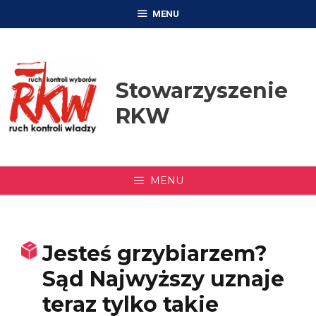
Przejdź
MENU
do
treści
Stowarzyszenie
RKW
MENU
Jesteś grzybiarzem?
Sąd Najwyższy uznaje
teraz tylko takie