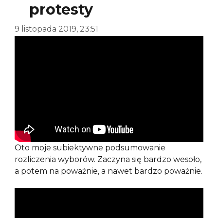
protesty
9 listopada 2019, 23:51
Oto moje subiektywne podsumowanie
rozliczenia wyborów. Zaczyna się bardzo wesoło,
a potem na poważnie, a nawet bardzo poważnie.