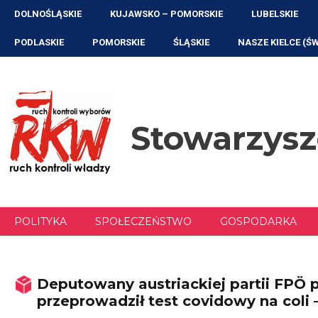
Przejdź
DOLNOŚLĄSKIE
KUJAWSKO – POMORSKIE
LUBELSKIE
do
treści
PODLASKIE
POMORSKIE
ŚLĄSKIE
NASZE KIELCE (Ś
Stowarzys
POLITYKA
SPOŁECZEŃSTWO
GOSPODARKA
Deputowany austriackiej partii FPÖ
przeprowadził test covidowy na coli