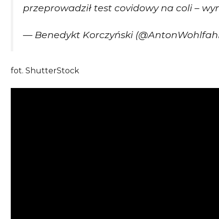
przeprowadził test covidowy na coli – wy
— Benedykt Korczyński (@AntonWohlfah
fot. ShutterStock