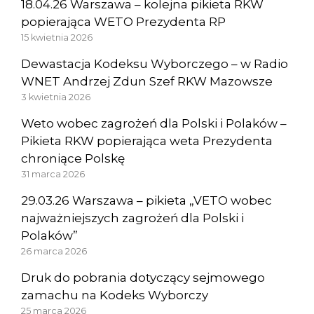
18.04.26 Warszawa – kolejna pikieta RKW
popierająca WETO Prezydenta RP
15 kwietnia 2026
Dewastacja Kodeksu Wyborczego – w Radio
WNET Andrzej Zdun Szef RKW Mazowsze
3 kwietnia 2026
Weto wobec zagrożeń dla Polski i Polaków –
Pikieta RKW popierająca weta Prezydenta
chroniące Polskę
31 marca 2026
29.03.26 Warszawa – pikieta „VETO wobec
najważniejszych zagrożeń dla Polski i
Polaków”
26 marca 2026
Druk do pobrania dotyczący sejmowego
zamachu na Kodeks Wyborczy
25 marca 2026