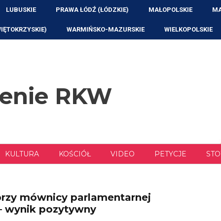
LUBUSKIE
PRAWA ŁÓDŹ (ŁÓDZKIE)
MAŁOPOLSKIE
MA
WIĘTOKRZYSKIE)
WARMIŃSKO-MAZURSKIE
WIELKOPOLSKIE
zenie RKW
KULTURA
KOŚCIÓŁ
VIDEO
PETYCJE
STO
 przy mównicy parlamentarnej
 – wynik pozytywny