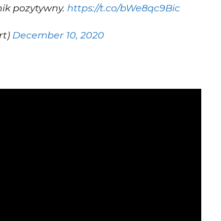
nik pozytywny.
https://t.co/bWe8qc9Bic
rt)
December 10, 2020