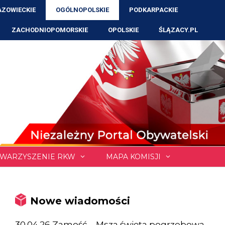
ZOWIECKIE
OGÓLNOPOLSKIE
PODKARPACKIE
ZACHODNIOPOMORSKIE
OPOLSKIE
ŚLĄZACY.PL
WARZYSZENIE RKW
MAPA KOMISJI
Nowe wiadomości
30.04.26 Zamość – Msza święta pogrzebowa,