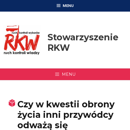
Przejdź
MENU
do
treści
Stowarzyszenie
RKW
MENU
Czy w kwestii obrony
życia inni przywódcy
odważą się