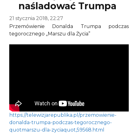
naśladować Trumpa
21 stycznia 2018, 22:27
Przemówienie Donalda Trumpa podczas
tegorocznego „Marszu dla Życia”
https://telewizjarepublika.pl/przemowienie-
donalda-trumpa-podczas-tegorocznego-
quotmarszu-dla-zyciaquot,59568.html