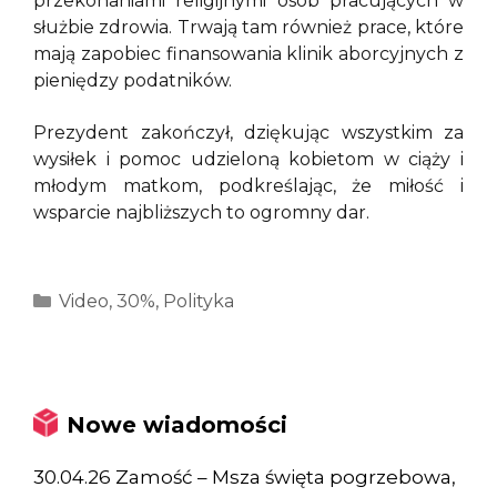
przekonaniami religijnymi osób pracujących w
służbie zdrowia. Trwają tam również prace, które
mają zapobiec finansowania klinik aborcyjnych z
pieniędzy podatników.
Prezydent zakończył, dziękując wszystkim za
wysiłek i pomoc udzieloną kobietom w ciąży i
młodym matkom, podkreślając, że miłość i
wsparcie najbliższych to ogromny dar.
Kategorie
Video
,
30%
,
Polityka
Nowe wiadomości
30.04.26 Zamość – Msza święta pogrzebowa,