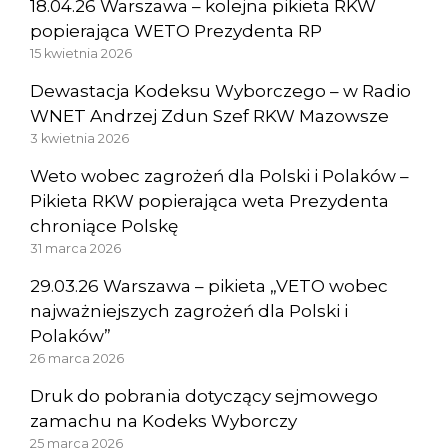
18.04.26 Warszawa – kolejna pikieta RKW
popierająca WETO Prezydenta RP
15 kwietnia 2026
Dewastacja Kodeksu Wyborczego – w Radio
WNET Andrzej Zdun Szef RKW Mazowsze
3 kwietnia 2026
Weto wobec zagrożeń dla Polski i Polaków –
Pikieta RKW popierająca weta Prezydenta
chroniące Polskę
31 marca 2026
29.03.26 Warszawa – pikieta „VETO wobec
najważniejszych zagrożeń dla Polski i
Polaków”
26 marca 2026
Druk do pobrania dotyczący sejmowego
zamachu na Kodeks Wyborczy
25 marca 2026