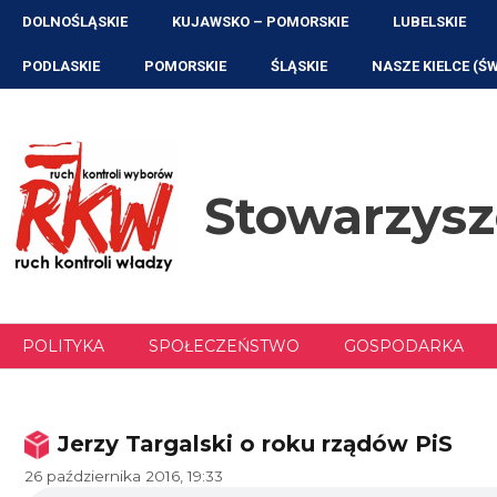
Przejdź
DOLNOŚLĄSKIE
KUJAWSKO – POMORSKIE
LUBELSKIE
do
treści
PODLASKIE
POMORSKIE
ŚLĄSKIE
NASZE KIELCE (Ś
Stowarzys
POLITYKA
SPOŁECZEŃSTWO
GOSPODARKA
Jerzy Targalski o roku rządów PiS
26 października 2016, 19:33