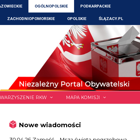
ZOWIECKIE
OGÓLNOPOLSKIE
PODKARPACKIE
ZACHODNIOPOMORSKIE
OPOLSKIE
ŚLĄZACY.PL
WARZYSZENIE RKW
MAPA KOMISJI
Nowe wiadomości
30.04.26 Zamość – Msza święta pogrzebowa,