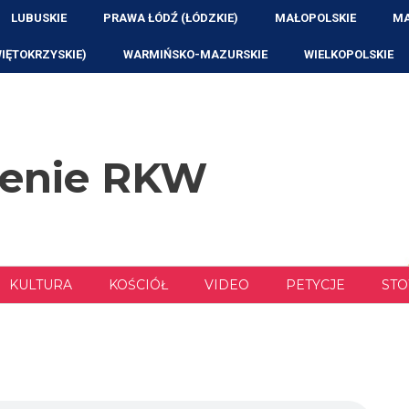
LUBUSKIE
PRAWA ŁÓDŹ (ŁÓDZKIE)
MAŁOPOLSKIE
MA
WIĘTOKRZYSKIE)
WARMIŃSKO-MAZURSKIE
WIELKOPOLSKIE
zenie RKW
KULTURA
KOŚCIÓŁ
VIDEO
PETYCJE
STO