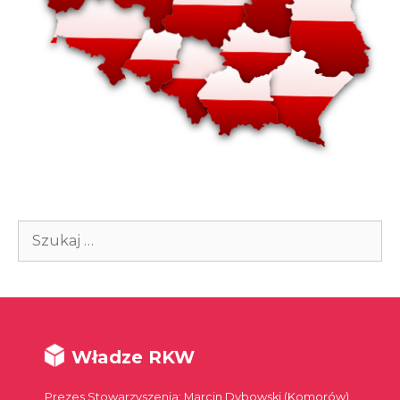
Szukaj:
Władze RKW
Prezes Stowarzyszenia: Marcin Dybowski (Komorów)