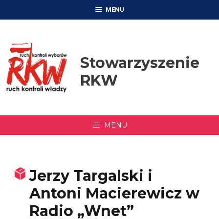
Przejdź
MENU
do
treści
Stowarzyszenie
RKW
MENU
Jerzy Targalski i
Antoni Macierewicz w
Radio „Wnet”