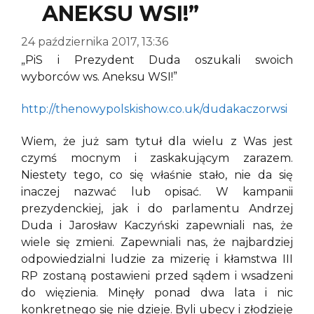
ANEKSU WSI!”
24 października 2017, 13:36
„PiS i Prezydent Duda oszukali swoich
wyborców ws. Aneksu WSI!”
http://thenowypolskishow.co.uk/dudakaczorwsi
Wiem, że już sam tytuł dla wielu z Was jest
czymś mocnym i zaskakującym zarazem.
Niestety tego, co się właśnie stało, nie da się
inaczej nazwać lub opisać. W kampanii
prezydenckiej, jak i do parlamentu Andrzej
Duda i Jarosław Kaczyński zapewniali nas, że
wiele się zmieni. Zapewniali nas, że najbardziej
odpowiedzialni ludzie za mizerię i kłamstwa III
RP zostaną postawieni przed sądem i wsadzeni
do więzienia. Minęły ponad dwa lata i nic
konkretnego się nie dzieje. Byli ubecy i złodzieje