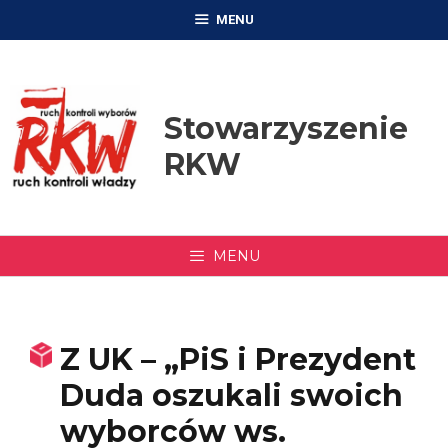
Przejdź
MENU
do
treści
Stowarzyszenie
RKW
MENU
Z UK – „PiS i Prezydent
Duda oszukali swoich
wyborców ws.