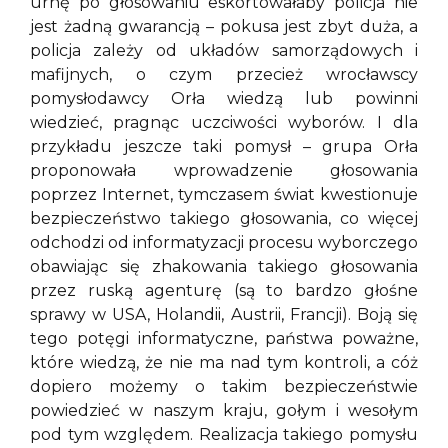
urnę po głosowaniu eskortowałaby policja nie
jest żadną gwarancją – pokusa jest zbyt duża, a
policja zależy od układów samorządowych i
mafijnych, o czym przecież wrocławscy
pomysłodawcy Orła wiedzą lub powinni
wiedzieć, pragnąc uczciwości wyborów. I dla
przykładu jeszcze taki pomysł – grupa Orła
proponowała wprowadzenie głosowania
poprzez Internet, tymczasem świat kwestionuje
bezpieczeństwo takiego głosowania, co więcej
odchodzi od informatyzacji procesu wyborczego
obawiając się zhakowania takiego głosowania
przez ruską agenturę (są to bardzo głośne
sprawy w USA, Holandii, Austrii, Francji). Boją się
tego potęgi informatyczne, państwa poważne,
które wiedzą, że nie ma nad tym kontroli, a cóż
dopiero możemy o takim bezpieczeństwie
powiedzieć w naszym kraju, gołym i wesołym
pod tym względem. Realizacja takiego pomysłu