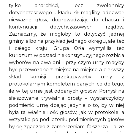
tylko anarchiści, lecz zwolennicy
dotychczasowego układu sił mogliby oddawać
nieważne głosy, doprowadzając do chaosu i
kontynuacji dotychczasowych rządów.
Zaznaczmy, że mogłoby to dotyczyć jednej
gminy, albo na przykład jednego okręgu, ale też
i całego kraju. Grupa Orła wymyśliła też
kuriozum w postaci niekonstytucyjnego rozbicia
wyborów na dwa dni – przy czym urny miałyby
być przewożone z miejsca na miejsce a pierwszy
skład komisji przekazywałby urny z
protokolarnym kompletem danych, co do tego,
ile w tej urnie jest oddanych głosów. Pomysł na
sfałszowanie trywialnie prosty – wystarczyłoby
podmienić urnę dbając jedynie o to, by w niej
była ta właśnie ilość głosów, jak w protokole, a
wszystko po podliczeniu podmienionych głosów
by się zgadzało z zamierzeniami fałszerza. To, że