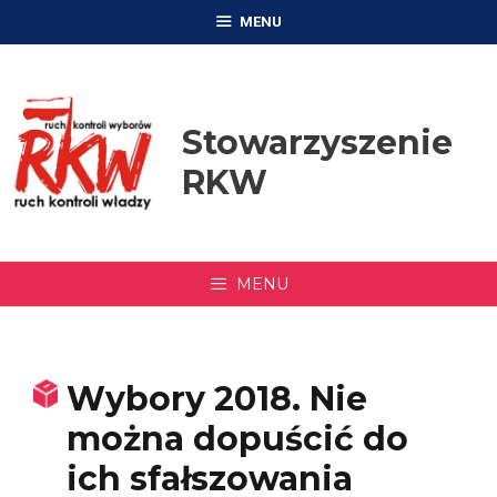
Przejdź
MENU
do
treści
Stowarzyszenie
RKW
MENU
Wybory 2018. Nie
można dopuścić do
ich sfałszowania