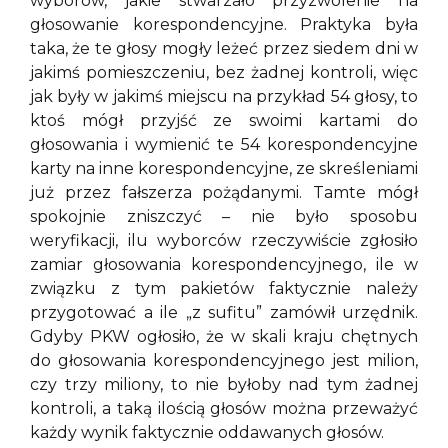
wyborów, jakie stwarzało przyzwolenie na
głosowanie korespondencyjne. Praktyka była
taka, że te głosy mogły leżeć przez siedem dni w
jakimś pomieszczeniu, bez żadnej kontroli, więc
jak były w jakimś miejscu na przykład 54 głosy, to
ktoś mógł przyjść ze swoimi kartami do
głosowania i wymienić te 54 korespondencyjne
karty na inne korespondencyjne, ze skreśleniami
już przez fałszerza pożądanymi. Tamte mógł
spokojnie zniszczyć – nie było sposobu
weryfikacji, ilu wyborców rzeczywiście zgłosiło
zamiar głosowania korespondencyjnego, ile w
związku z tym pakietów faktycznie należy
przygotować a ile „z sufitu” zamówił urzędnik.
Gdyby PKW ogłosiło, że w skali kraju chętnych
do głosowania korespondencyjnego jest milion,
czy trzy miliony, to nie byłoby nad tym żadnej
kontroli, a taką ilością głosów można przeważyć
każdy wynik faktycznie oddawanych głosów.