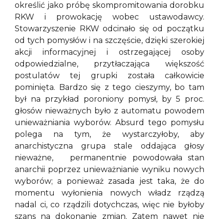
określić jako próbę skompromitowania dorobku
RKW i prowokację wobec ustawodawcy.
Stowarzyszenie RKW odcinało się od początku
od tych pomysłów i na szczęście, dzięki szerokiej
akcji informacyjnej i ostrzegającej osoby
odpowiedzialne, przytłaczająca większość
postulatów tej grupki została całkowicie
pominięta. Bardzo się z tego cieszymy, bo tam
był na przykład poroniony pomysł, by 5 proc.
głosów nieważnych było z automatu powodem
unieważniania wyborów. Absurd tego pomysłu
polega na tym, że wystarczyłoby, aby
anarchistyczna grupa stale oddająca głosy
nieważne, permanentnie powodowała stan
anarchii poprzez unieważnianie wyniku nowych
wyborów; a ponieważ zasada jest taka, że do
momentu wyłonienia nowych władz rządzą
nadal ci, co rządzili dotychczas, więc nie byłoby
szans na dokonanie zmian. Zatem nawet nie