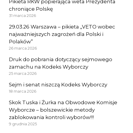
Pikieta RKW popierająca weta Prezydenta
chroniące Polskę
31 marca 2026
29.03.26 Warszawa – pikieta „VETO wobec
najważniejszych zagrożeń dla Polski i
Polaków”
26 marca 2026
Druk do pobrania dotyczący sejmowego
zamachu na Kodeks Wyborczy
25 marca 2026
Sejm i senat niszczą Kodeks Wyborczy
18 marca 2026
Skok Tuska i Żurka na Obwodowe Komisje
Wyborcze – bolszewickie metody
zablokowania kontroli wyborów!!!
9 grudnia 2025