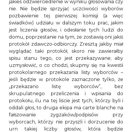
jakieś odzwierciedlenie w wyniku głosowania czy
nie. Nie będzie sprzyjać uczciwości wyborów
pozbawienie tej pierwszej komisji (a więc
świadków) udziału w dalszym toku prac, jakim
jest liczenia głosów, i odesłanie tych ludzi do
domu, poprzestanie na tym, że zostawią oni jakiś
protokół zdawczo-odbiorczy. Zresztą jakby miał
wyglądać taki protokół, skoro nie zawierałby
spisu stanu tego, co jest przekazywane; aby
uzmysłowić, o co chodzi, skupmy się na kwestii
protokolarnego przekazania listy wyborców –
jeśli będzie w protokole zaznaczone tylko, że
„przekazano listę wyborców”, bez
skrupulatnego przeliczenia i wpisania do
protokołu, ilu na tej liście jest tych, którzy byli i
oddali głos, to druga ekipa ma carte blanche na
fałszowanie zygzaków/podpisów przy
wyborcach, którzy nie przyszli i dorzucenie do
urn takiej liczby głosów, która będzie