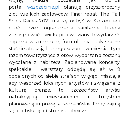
wojny, władze Szczecina jak donosi
portal
wszczecinie.pl
planują przyszłoroczny
zlot wielkich żaglowców. Finał regat The Tall
Ships Races 2021 ma się odbyć w Szczecinie i
choć przez ograniczenia sanitarne trzeba
zrezygnować z wielu przewidzianych wydarzeń,
impreza w zmienionej formule ma i tak szanse
stać się atrakcją letniego sezonu w mieście. Tym
razem towarzyszące zlotowi wydarzenia zostaną
wycofane z nabrzeża. Zaplanowane koncerty,
spektakle i warsztaty odbędą się aż w 9
oddalonych od siebie strefach w głębi miasta, a
aby wesprzeć lokalnych artystów i związane z
kulturą branże, to szczecińscy artyści
uatrakcyjnią mieszkańcom i turystom
planowaną imprezę, a szczecińskie firmy zajmą
się jej obsługą od strony technicznej.