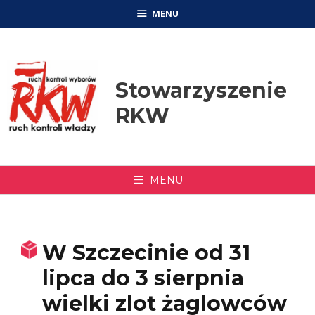
Przejdź
MENU
do
treści
Stowarzyszenie
RKW
MENU
W Szczecinie od 31
lipca do 3 sierpnia
wielki zlot żaglowców