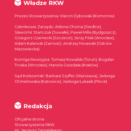
Władze RKW
Prezes Stowarzyszenia: Marcin Dybowski (Komorów)
Członkowie Zarządu: Aldona Choma (Siedlce),
Sławomir Stańczuk (Suwałki), Paweł Milla (Bydgoszcz),
Grzegorz Czarnecki (Szczecin), Jerzy Filak (Wrocław),
Adam Kaleniuk (Zamość), Andrzej Morawski (Ostrów
Mazowiecka)
Komisja Rewizyjna: Tomasz Kowalski (Toruń), Bogdan
Troska (Wrocław), Mariola Gwizdała (Kraków)
Sąd Koleżeński: Barbara Szyffer (Warszawa), Jadwiga
Chmielowska (Katowice), Jadwiga Łukasik (Płock)
Redakcja
Oficjalna strona
Stowarzyszenia RKW
im. Jerzego Targalskiego