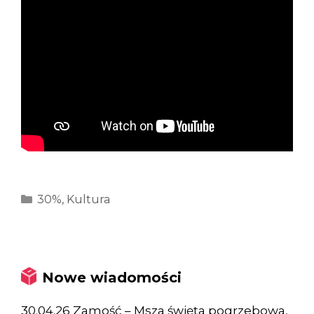
Kategorie
30%
,
Kultura
Nowe wiadomości
30.04.26 Zamość – Msza święta pogrzebowa,