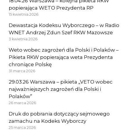
18.04.26 Warszawa – kolejna pikieta RKW
popierająca WETO Prezydenta RP
15 kwietnia 2026
Dewastacja Kodeksu Wyborczego – w Radio
WNET Andrzej Zdun Szef RKW Mazowsze
3 kwietnia 2026
Weto wobec zagrożeń dla Polski i Polaków –
Pikieta RKW popierająca weta Prezydenta
chroniące Polskę
31 marca 2026
29.03.26 Warszawa – pikieta „VETO wobec
najważniejszych zagrożeń dla Polski i
Polaków”
26 marca 2026
Druk do pobrania dotyczący sejmowego
zamachu na Kodeks Wyborczy
25 marca 2026