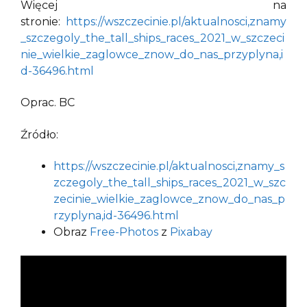
Więcej na
stronie:
https://wszczecinie.pl/aktualnosci,znamy
_szczegoly_the_tall_ships_races_2021_w_szczeci
nie_wielkie_zaglowce_znow_do_nas_przyplyna,i
d-36496.html
Oprac. BC
Źródło:
https://wszczecinie.pl/aktualnosci,znamy_s
zczegoly_the_tall_ships_races_2021_w_szc
zecinie_wielkie_zaglowce_znow_do_nas_p
rzyplyna,id-36496.html
Obraz
Free-Photos
z
Pixabay