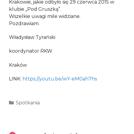
Krakowie, jakie odbyło się 29 czerwca 2015 w
klubie „Pod Gruszką”.
Wszelkie uwagi mile widziane.
Pozdrawiam.
Władysław Tyrański
koordynator RKW
Kraków
LINK:
https://youtu.be/wY-eM0ah7hs
Kategorie
Spotkania