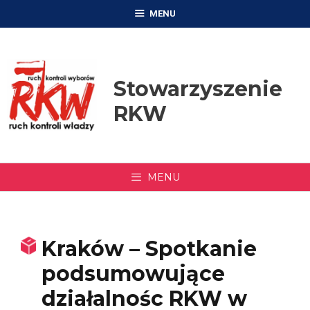
Przejdź
MENU
do
treści
Stowarzyszenie
RKW
MENU
Kraków – Spotkanie
podsumowujące
działalnośc RKW w