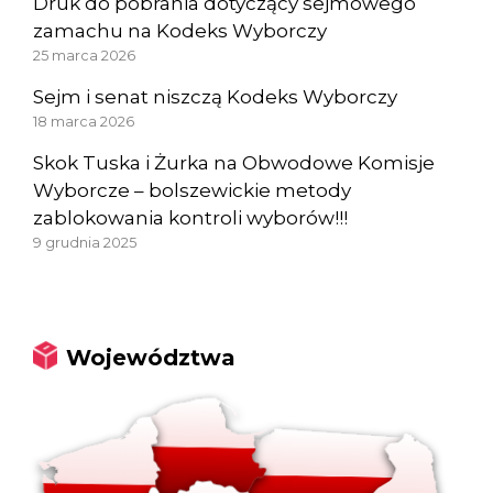
Druk do pobrania dotyczący sejmowego
zamachu na Kodeks Wyborczy
25 marca 2026
Sejm i senat niszczą Kodeks Wyborczy
18 marca 2026
Skok Tuska i Żurka na Obwodowe Komisje
Wyborcze – bolszewickie metody
zablokowania kontroli wyborów!!!
9 grudnia 2025
Województwa