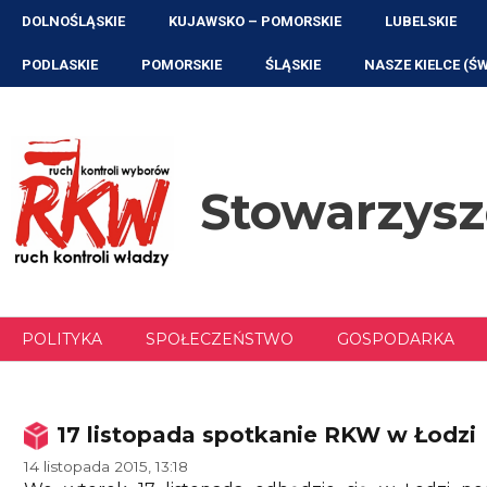
Przejdź
DOLNOŚLĄSKIE
KUJAWSKO – POMORSKIE
LUBELSKIE
do
treści
PODLASKIE
POMORSKIE
ŚLĄSKIE
NASZE KIELCE (Ś
Stowarzys
POLITYKA
SPOŁECZEŃSTWO
GOSPODARKA
17 listopada spotkanie RKW w Łodzi
14 listopada 2015, 13:18