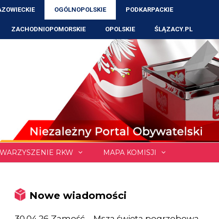
ZOWIECKIE
OGÓLNOPOLSKIE
PODKARPACKIE
ZACHODNIOPOMORSKIE
OPOLSKIE
ŚLĄZACY.PL
WARZYSZENIE RKW
MAPA KOMISJI
Nowe wiadomości
30.04.26 Zamość – Msza święta pogrzebowa,