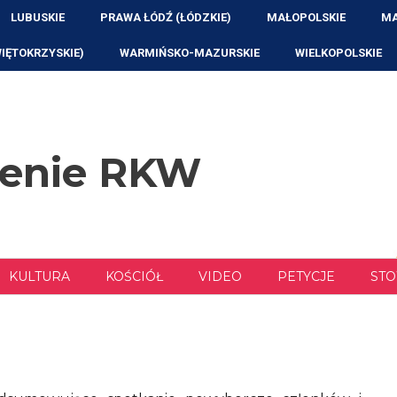
LUBUSKIE
PRAWA ŁÓDŹ (ŁÓDZKIE)
MAŁOPOLSKIE
MA
WIĘTOKRZYSKIE)
WARMIŃSKO-MAZURSKIE
WIELKOPOLSKIE
zenie RKW
KULTURA
KOŚCIÓŁ
VIDEO
PETYCJE
STO