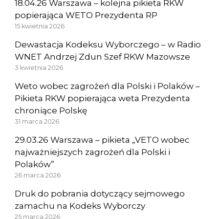
18.04.26 Warszawa – kolejna pikieta RKW
popierająca WETO Prezydenta RP
15 kwietnia 2026
Dewastacja Kodeksu Wyborczego – w Radio
WNET Andrzej Zdun Szef RKW Mazowsze
3 kwietnia 2026
Weto wobec zagrożeń dla Polski i Polaków –
Pikieta RKW popierająca weta Prezydenta
chroniące Polskę
31 marca 2026
29.03.26 Warszawa – pikieta „VETO wobec
najważniejszych zagrożeń dla Polski i
Polaków”
26 marca 2026
Druk do pobrania dotyczący sejmowego
zamachu na Kodeks Wyborczy
25 marca 2026