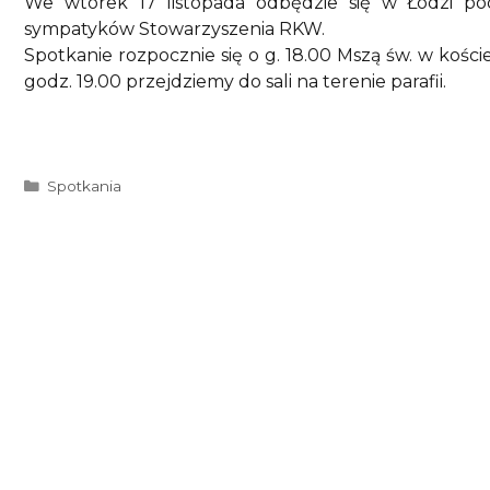
We wtorek 17 listopada odbędzie się w Łodzi p
sympatyków Stowarzyszenia RKW.
Spotkanie rozpocznie się o g. 18.00 Mszą św. w koście
godz. 19.00 przejdziemy do sali na terenie parafii.
Kategorie
Spotkania