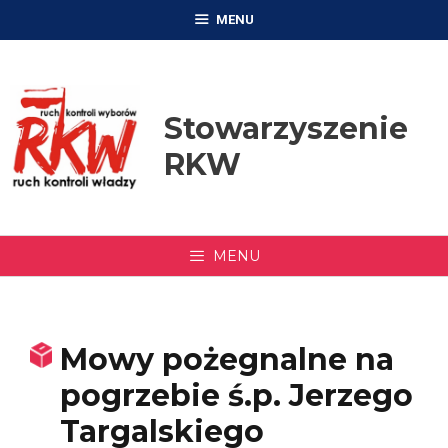
Przejdź
MENU
do
treści
Stowarzyszenie
RKW
MENU
Mowy pożegnalne na
pogrzebie ś.p. Jerzego
Targalskiego