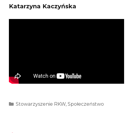
Katarzyna Kaczyńska
Kategorie
Stowarzyszenie RKW
,
Społeczeństwo