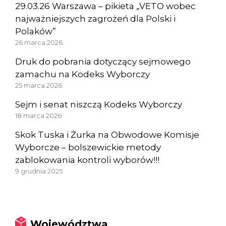
29.03.26 Warszawa – pikieta „VETO wobec
najważniejszych zagrożeń dla Polski i
Polaków”
26 marca 2026
Druk do pobrania dotyczący sejmowego
zamachu na Kodeks Wyborczy
25 marca 2026
Sejm i senat niszczą Kodeks Wyborczy
18 marca 2026
Skok Tuska i Żurka na Obwodowe Komisje
Wyborcze – bolszewickie metody
zablokowania kontroli wyborów!!!
9 grudnia 2025
Województwa