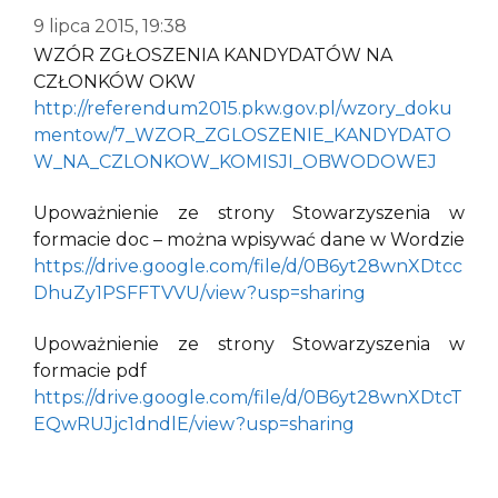
9 lipca 2015, 19:38
WZÓR ZGŁOSZENIA KANDYDATÓW NA
CZŁONKÓW OKW
http://referendum2015.pkw.gov.pl/wzory_doku
mentow/7_WZOR_ZGLOSZENIE_KANDYDATO
W_NA_CZLONKOW_KOMISJI_OBWODOWEJ
Upoważnienie ze strony Stowarzyszenia w
formacie doc – można wpisywać dane w Wordzie
https://drive.google.com/file/d/0B6yt28wnXDtcc
DhuZy1PSFFTVVU/view?usp=sharing
Upoważnienie ze strony Stowarzyszenia w
formacie pdf
https://drive.google.com/file/d/0B6yt28wnXDtcT
EQwRUJjc1dndlE/view?usp=sharing