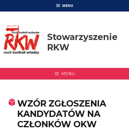
Przejdź
MENU
do
treści
Stowarzyszenie
RKW
MENU
WZÓR ZGŁOSZENIA
KANDYDATÓW NA
CZŁONKÓW OKW