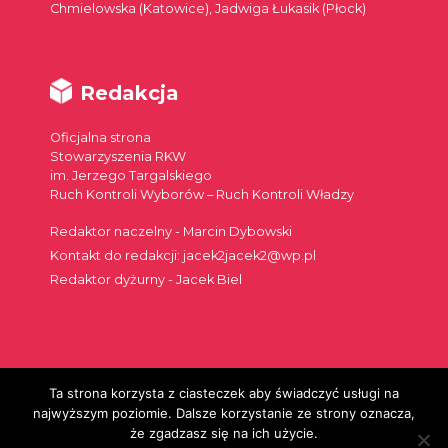
Chmielowska (Katowice), Jadwiga Łukasik (Płock)
Redakcja
Oficjalna strona
Stowarzyszenia RKW
im. Jerzego Targalskiego
Ruch Kontroli Wyborów – Ruch Kontroli Władzy
Redaktor naczelny - Marcin Dybowski
Kontakt do redakcji: jacek2jacek2@wp.pl
Redaktor dyżurny - Jacek Biel
Ta strona korzysta z ciasteczek aby świadczyć usługi na
Szukaj:
najwyższym poziomie. Dalsze korzystanie ze strony oznacza,
że zgadzasz się na ich użycie.