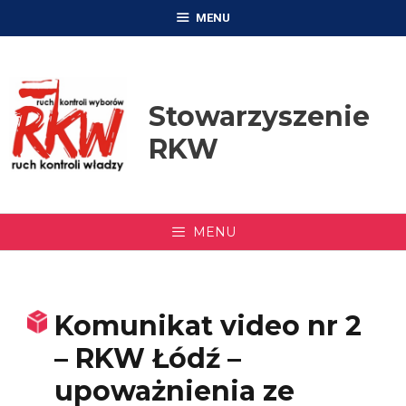
Przejdź
MENU
do
treści
Stowarzyszenie
RKW
MENU
Komunikat video nr 2
– RKW Łódź –
upoważnienia ze