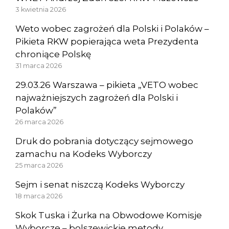
3 kwietnia 2026
Weto wobec zagrożeń dla Polski i Polaków –
Pikieta RKW popierająca weta Prezydenta
chroniące Polskę
31 marca 2026
29.03.26 Warszawa – pikieta „VETO wobec
najważniejszych zagrożeń dla Polski i
Polaków”
26 marca 2026
Druk do pobrania dotyczący sejmowego
zamachu na Kodeks Wyborczy
25 marca 2026
Sejm i senat niszczą Kodeks Wyborczy
18 marca 2026
Skok Tuska i Żurka na Obwodowe Komisje
Wyborcze – bolszewickie metody