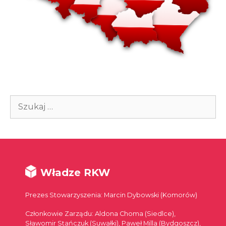
Szukaj:
Władze RKW
Prezes Stowarzyszenia: Marcin Dybowski (Komorów)
Członkowie Zarządu: Aldona Choma (Siedlce),
Sławomir Stańczuk (Suwałki), Paweł Milla (Bydgoszcz),