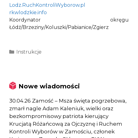
Lodz.RuchKontroliWyborow.pl
rkwlodzkie.info
Koordynator okręgu
Łódź/Brzeziny/Koluszki/Pabianice/Zgierz
Kategorie
Instrukcje
Nowe wiadomości
30.04.26 Zamość – Msza święta pogrzebowa,
zmarł nagle Adam Kaleniuk, wielki oraz
bezkompromisowy patriota kierujący
Krucjatą Różańcową za Ojczyznę i Ruchem
Kontroli Wyborów w Zamościu, członek