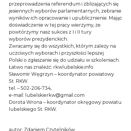
przeprowadzenia referendum i zbliżających się
jesiennych wyborów parlamentarnych, zebranie
wyników ich opracowanie i upublicznienie. Mając
doświadczenie w tej pracy wierzymy, że
powtórzymy nasz sukces z I i II tury
wyborów prezydenckich.
Zwracamy się do wszystkich, którym zależy na
uczciwych wyborach i przyszłości lepszej
Polski o zgłaszanie się do udziału w szkoleniach.
Łatwo nas znaleźć: rkwlubelskie.info
Sławomir Węgrzyn – koordynator powiatowy
St. RKW.
tel. – 502-206-734,
e-mail: lubelskierkw@gmail.com
Dorota Wrona – koordynator okręgowy powiatu
lubelskiego St. RKW.
autor: Zdaniem Czytelników