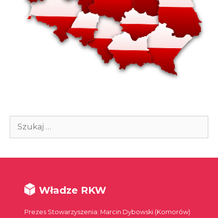
Szukaj:
Władze RKW
Prezes Stowarzyszenia: Marcin Dybowski (Komorów)