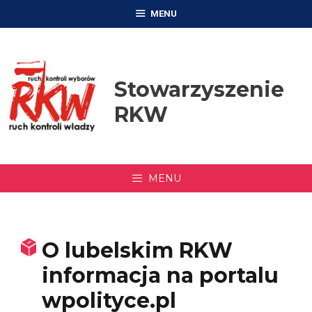
Przejdź
MENU
do
treści
Stowarzyszenie
RKW
MENU
O lubelskim RKW
informacja na portalu
wpolityce.pl