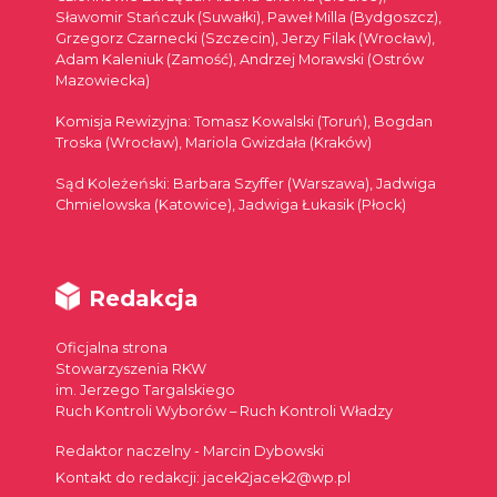
Sławomir Stańczuk (Suwałki), Paweł Milla (Bydgoszcz),
Grzegorz Czarnecki (Szczecin), Jerzy Filak (Wrocław),
Adam Kaleniuk (Zamość), Andrzej Morawski (Ostrów
Mazowiecka)
Komisja Rewizyjna: Tomasz Kowalski (Toruń), Bogdan
Troska (Wrocław), Mariola Gwizdała (Kraków)
Sąd Koleżeński: Barbara Szyffer (Warszawa), Jadwiga
Chmielowska (Katowice), Jadwiga Łukasik (Płock)
Redakcja
Oficjalna strona
Stowarzyszenia RKW
im. Jerzego Targalskiego
Ruch Kontroli Wyborów – Ruch Kontroli Władzy
Redaktor naczelny - Marcin Dybowski
Kontakt do redakcji: jacek2jacek2@wp.pl