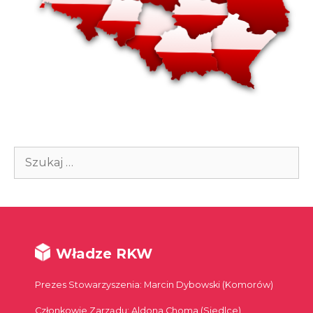
Szukaj:
Władze RKW
Prezes Stowarzyszenia: Marcin Dybowski (Komorów)
Członkowie Zarządu: Aldona Choma (Siedlce),