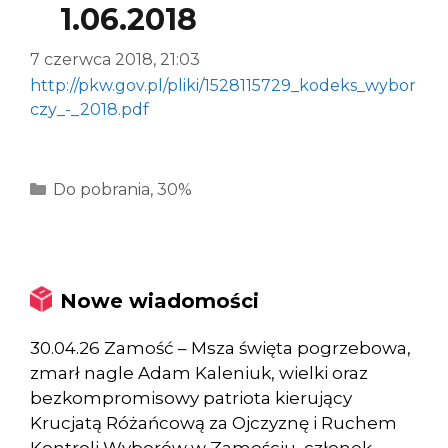
1.06.2018
7 czerwca 2018, 21:03
http://pkw.gov.pl/pliki/1528115729_kodeks_wybor
czy_-_2018.pdf
Kategorie
Do pobrania
,
30%
Nowe wiadomości
30.04.26 Zamość – Msza święta pogrzebowa,
zmarł nagle Adam Kaleniuk, wielki oraz
bezkompromisowy patriota kierujący
Krucjatą Różańcową za Ojczyznę i Ruchem
Kontroli Wyborów w Zamościu, członek