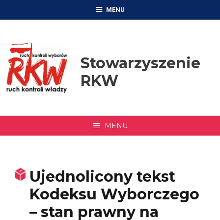
Przejdź
MENU
do
treści
Stowarzyszenie
RKW
MENU
Ujednolicony tekst
Kodeksu Wyborczego
– stan prawny na