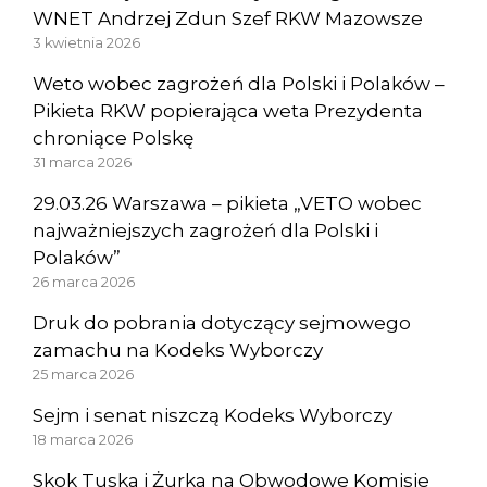
WNET Andrzej Zdun Szef RKW Mazowsze
3 kwietnia 2026
Weto wobec zagrożeń dla Polski i Polaków –
Pikieta RKW popierająca weta Prezydenta
chroniące Polskę
31 marca 2026
29.03.26 Warszawa – pikieta „VETO wobec
najważniejszych zagrożeń dla Polski i
Polaków”
26 marca 2026
Druk do pobrania dotyczący sejmowego
zamachu na Kodeks Wyborczy
25 marca 2026
Sejm i senat niszczą Kodeks Wyborczy
18 marca 2026
Skok Tuska i Żurka na Obwodowe Komisje