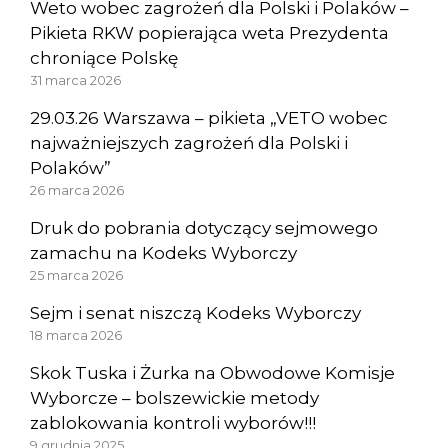
Weto wobec zagrożeń dla Polski i Polaków –
Pikieta RKW popierająca weta Prezydenta
chroniące Polskę
31 marca 2026
29.03.26 Warszawa – pikieta „VETO wobec
najważniejszych zagrożeń dla Polski i
Polaków”
26 marca 2026
Druk do pobrania dotyczący sejmowego
zamachu na Kodeks Wyborczy
25 marca 2026
Sejm i senat niszczą Kodeks Wyborczy
18 marca 2026
Skok Tuska i Żurka na Obwodowe Komisje
Wyborcze – bolszewickie metody
zablokowania kontroli wyborów!!!
9 grudnia 2025